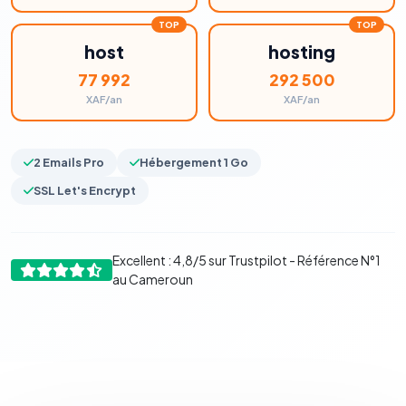
host
hosting
77 992
292 500
XAF/an
XAF/an
2 Emails Pro
Hébergement 1 Go
SSL Let's Encrypt
Excellent : 4,8/5 sur Trustpilot - Référence N°1
au Cameroun