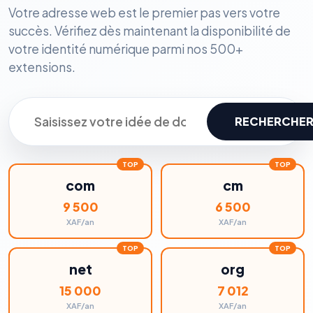
Votre adresse web est le premier pas vers votre
succès. Vérifiez dès maintenant la disponibilité de
votre identité numérique parmi nos 500+
extensions.
RECHERCHE
com
cm
9 500
6 500
XAF/an
XAF/an
net
org
15 000
7 012
XAF/an
XAF/an