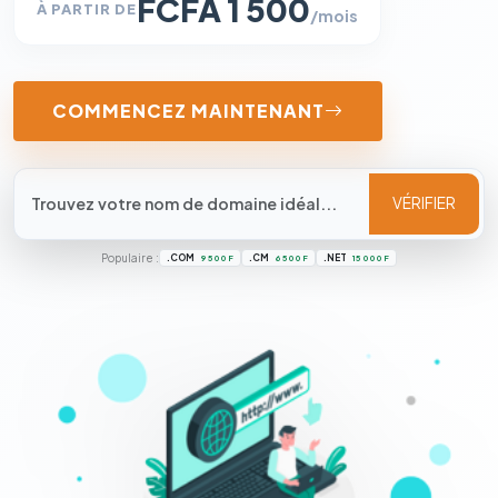
FCFA 1 500
À PARTIR DE
/mois
COMMENCEZ MAINTENANT
VÉRIFIER
Populaire :
.COM
.CM
.NET
9 500 F
6 500 F
15 000 F