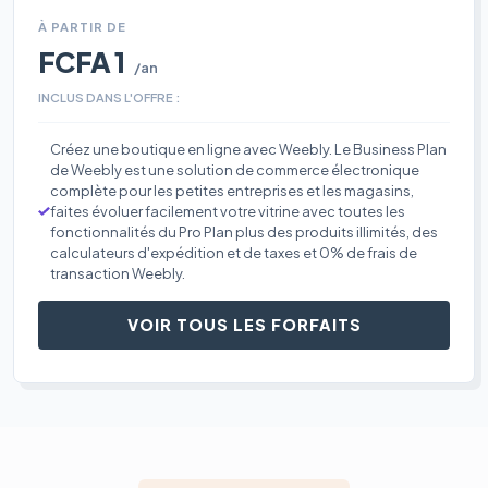
À PARTIR DE
FCFA 1
/an
INCLUS DANS L'OFFRE :
Créez une boutique en ligne avec Weebly. Le Business Plan
de Weebly est une solution de commerce électronique
complète pour les petites entreprises et les magasins,
faites évoluer facilement votre vitrine avec toutes les
fonctionnalités du Pro Plan plus des produits illimités, des
calculateurs d'expédition et de taxes et 0% de frais de
transaction Weebly.
VOIR TOUS LES FORFAITS