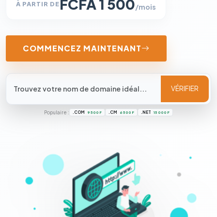
FCFA 1 500
À PARTIR DE
/mois
COMMENCEZ MAINTENANT
VÉRIFIER
Populaire :
.COM
.CM
.NET
9 500 F
6 500 F
15 000 F