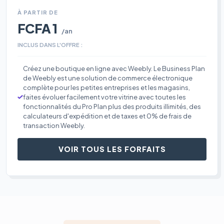
À PARTIR DE
FCFA 1
/an
INCLUS DANS L'OFFRE :
Créez une boutique en ligne avec Weebly. Le Business Plan
de Weebly est une solution de commerce électronique
complète pour les petites entreprises et les magasins,
faites évoluer facilement votre vitrine avec toutes les
fonctionnalités du Pro Plan plus des produits illimités, des
calculateurs d'expédition et de taxes et 0% de frais de
transaction Weebly.
VOIR TOUS LES FORFAITS