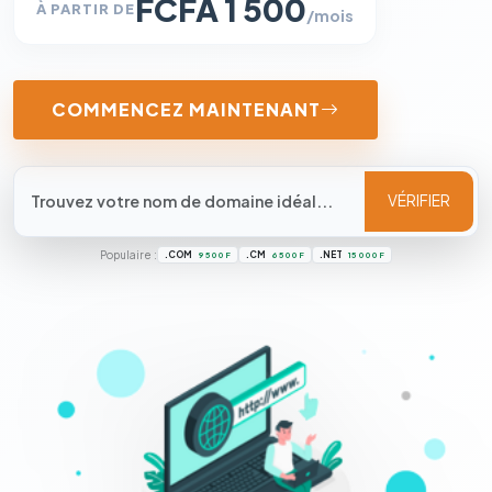
FCFA 1 500
À PARTIR DE
/mois
COMMENCEZ MAINTENANT
VÉRIFIER
Populaire :
.COM
.CM
.NET
9 500 F
6 500 F
15 000 F