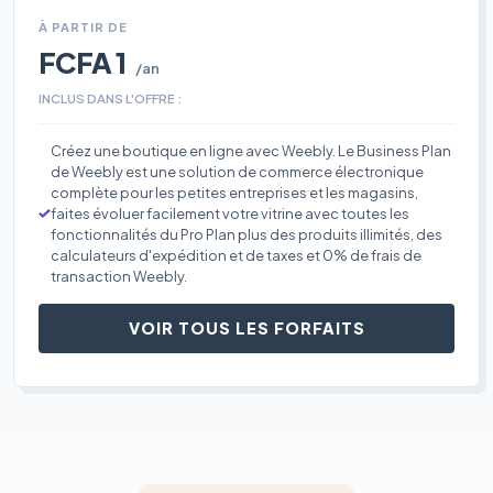
À PARTIR DE
FCFA 1
/an
INCLUS DANS L'OFFRE :
Créez une boutique en ligne avec Weebly. Le Business Plan
de Weebly est une solution de commerce électronique
complète pour les petites entreprises et les magasins,
faites évoluer facilement votre vitrine avec toutes les
fonctionnalités du Pro Plan plus des produits illimités, des
calculateurs d'expédition et de taxes et 0% de frais de
transaction Weebly.
VOIR TOUS LES FORFAITS