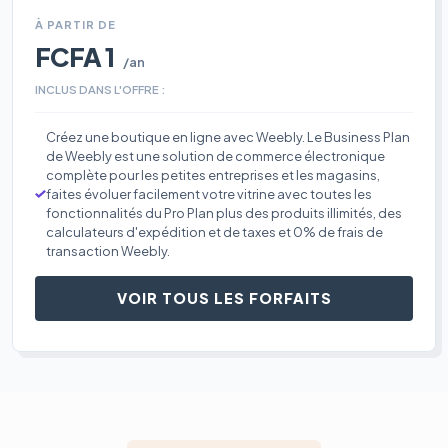
À PARTIR DE
FCFA 1
/an
INCLUS DANS L'OFFRE :
Créez une boutique en ligne avec Weebly. Le Business Plan
de Weebly est une solution de commerce électronique
complète pour les petites entreprises et les magasins,
faites évoluer facilement votre vitrine avec toutes les
fonctionnalités du Pro Plan plus des produits illimités, des
calculateurs d'expédition et de taxes et 0% de frais de
transaction Weebly.
VOIR TOUS LES FORFAITS