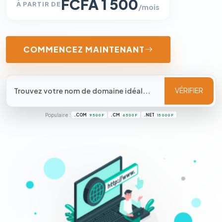
FCFA 1 500
À PARTIR DE
/mois
COMMENCEZ MAINTENANT
VÉRIFIER
Populaire :
.COM
.CM
.NET
9 500 F
6 500 F
15 000 F