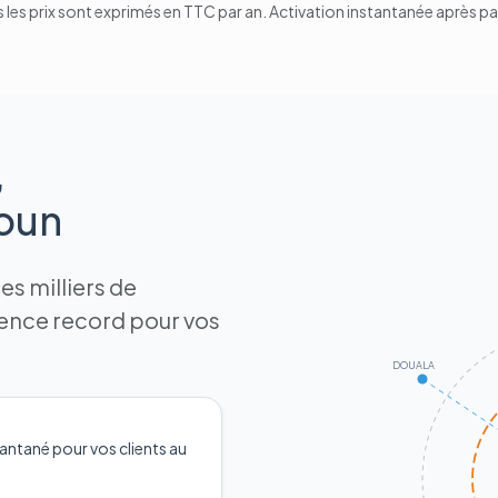
 les prix sont exprimés en TTC par an. Activation instantanée après p
,
roun
s milliers de
tence record pour vos
DOUALA
antané pour vos clients au