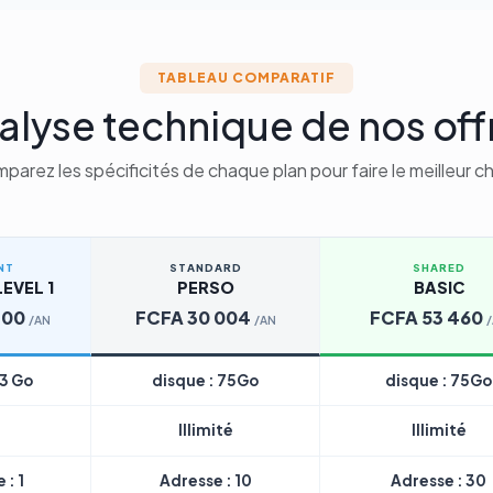
TABLEAU COMPARATIF
alyse technique de nos off
parez les spécificités de chaque plan pour faire le meilleur ch
NT
STANDARD
SHARED
EVEL 1
PERSO
BASIC
200
FCFA 30 004
FCFA 53 460
/AN
/AN
 3 Go
disque : 75Go
disque : 75Go
Illimité
Illimité
 : 1
Adresse : 10
Adresse : 30