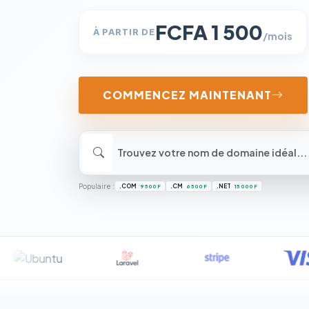
FCFA 1 500
À PARTIR DE
/mois
COMMENCEZ MAINTENANT
Populaire :
.COM
.CM
.NET
9 500 F
6 500 F
15 000 F