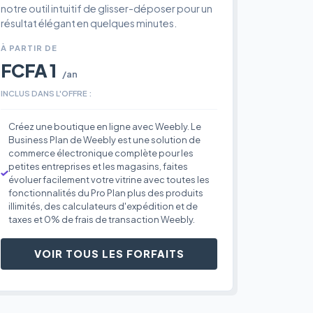
notre outil intuitif de glisser-déposer pour un
résultat élégant en quelques minutes.
À PARTIR DE
FCFA 1
/an
INCLUS DANS L'OFFRE :
Créez une boutique en ligne avec Weebly. Le
Business Plan de Weebly est une solution de
commerce électronique complète pour les
petites entreprises et les magasins, faites
évoluer facilement votre vitrine avec toutes les
fonctionnalités du Pro Plan plus des produits
illimités, des calculateurs d'expédition et de
taxes et 0% de frais de transaction Weebly.
VOIR TOUS LES FORFAITS