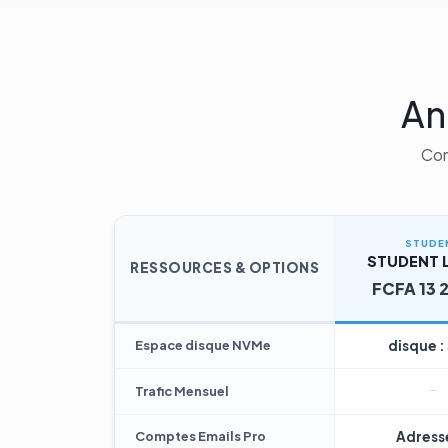
An
Com
STUDE
STUDENT L
RESSOURCES & OPTIONS
FCFA 13 
Espace disque NVMe
disque :
Trafic Mensuel
Comptes Emails Pro
Adresse