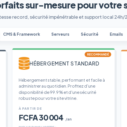
orfaits sur-mesure pour votre 
tesse record, sécurité impénétrable et support local 24h/
CMS & Framework
Serveurs
Sécurité
Emails
RECOMMANDÉ
HÉBERGEMENT STANDARD
Hébergement stable, performant et facile à
administrer au quotidien. Profitez d'une
disponibilité de 99.9% et d'une sécurité
robuste pour votre site vitrine.
À PARTIR DE
FCFA 30 004
/an
INCLUS DANS L'OFFRE :