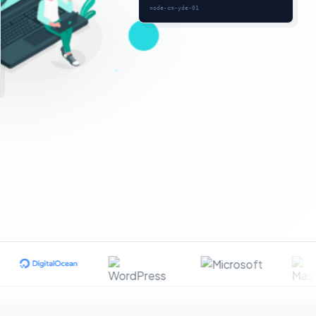
node-cm-yde-01