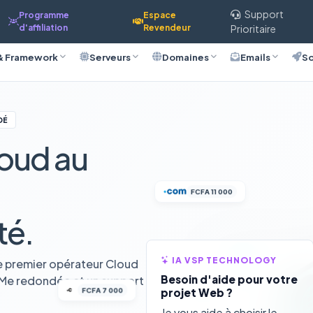
Support
Programme
Espace
d'affiliation
Revendeur
Prioritaire
& Framework
Serveurs
Domaines
Emails
So
DÉ
oud au
FCFA 11 000
té.
IA VSP TECHNOLOGY
e premier opérateur Cloud
Besoin d'aide pour votre
VMe redondée et un support
FCFA 7 000
projet Web ?
Je vous aide à choisir le