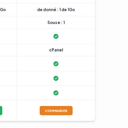
7Go
de donné : 1 de 1Go
Sous e : 1
cPanel
COMMANDER