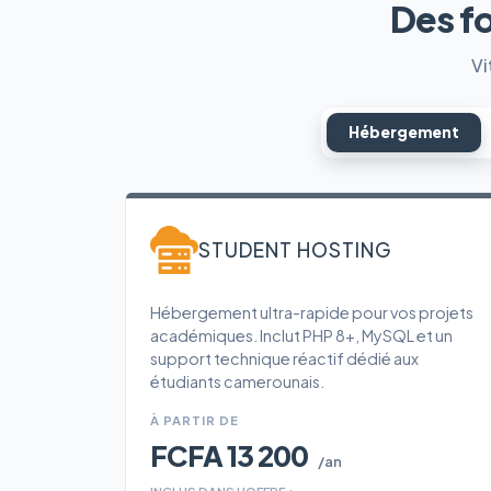
Des f
Vi
Hébergement
STUDENT HOSTING
Hébergement ultra-rapide pour vos projets
académiques. Inclut PHP 8+, MySQL et un
support technique réactif dédié aux
étudiants camerounais.
À PARTIR DE
FCFA 13 200
/an
INCLUS DANS L'OFFRE :