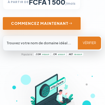
FCFA 1 500
À PARTIR DE
/mois
COMMENCEZ MAINTENANT
VÉRIFIER
Populaire :
.COM
.CM
.NET
9 500 F
6 500 F
15 000 F