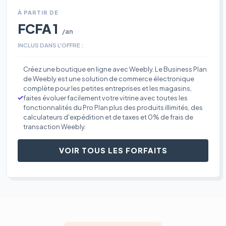
À PARTIR DE
FCFA 1
/an
INCLUS DANS L'OFFRE :
Créez une boutique en ligne avec Weebly. Le Business Plan
de Weebly est une solution de commerce électronique
complète pour les petites entreprises et les magasins,
faites évoluer facilement votre vitrine avec toutes les
fonctionnalités du Pro Plan plus des produits illimités, des
calculateurs d'expédition et de taxes et 0% de frais de
transaction Weebly.
VOIR TOUS LES FORFAITS