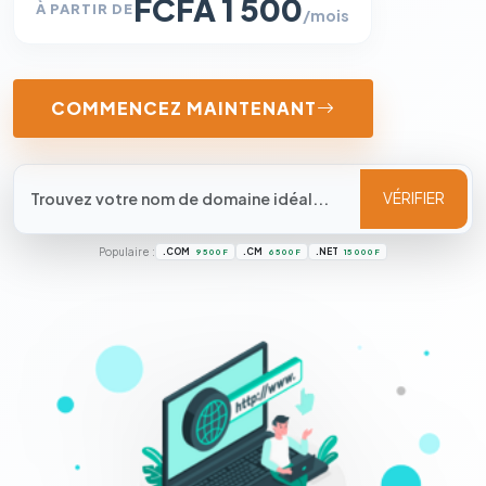
FCFA 1 500
À PARTIR DE
/mois
COMMENCEZ MAINTENANT
VÉRIFIER
Populaire :
.COM
.CM
.NET
9 500 F
6 500 F
15 000 F