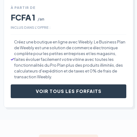
À PARTIR DE
FCFA 1
/an
INCLUS DANS L'OFFRE :
Créez une boutique en ligne avec Weebly. Le Business Plan
de Weebly est une solution de commerce électronique
complète pour les petites entreprises et les magasins,
faites évoluer facilement votre vitrine avec toutes les
fonctionnalités du Pro Plan plus des produits illimités, des
calculateurs d'expédition et de taxes et 0% de frais de
transaction Weebly.
VOIR TOUS LES FORFAITS