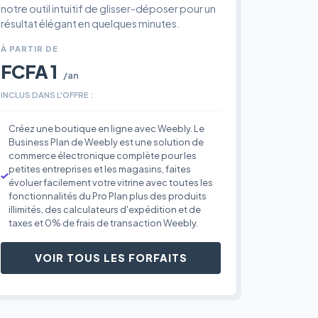
notre outil intuitif de glisser-déposer pour un
résultat élégant en quelques minutes.
À PARTIR DE
FCFA 1
/an
INCLUS DANS L'OFFRE :
Créez une boutique en ligne avec Weebly. Le
Business Plan de Weebly est une solution de
commerce électronique complète pour les
petites entreprises et les magasins, faites
évoluer facilement votre vitrine avec toutes les
fonctionnalités du Pro Plan plus des produits
illimités, des calculateurs d'expédition et de
taxes et 0% de frais de transaction Weebly.
VOIR TOUS LES FORFAITS