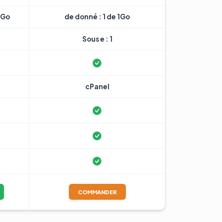
7Go
de donné : 1 de 1Go
Sous e : 1
cPanel
COMMANDER