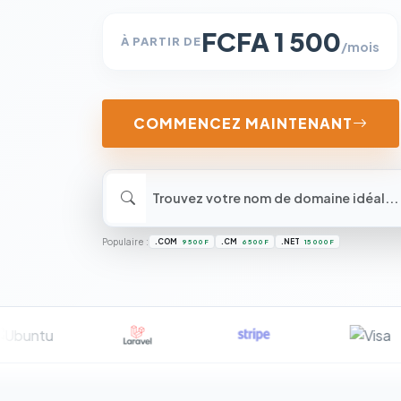
FCFA 1 500
À PARTIR DE
/mois
COMMENCEZ MAINTENANT
Populaire :
.COM
.CM
.NET
9 500 F
6 500 F
15 000 F