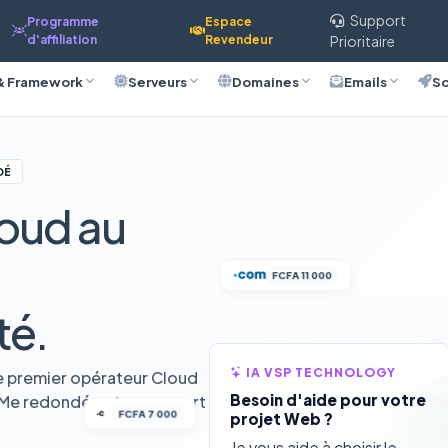
Support
Programme
Espace
d'affiliation
Revendeur
Prioritaire
& Framework
Serveurs
Domaines
Emails
So
DÉ
oud au
FCFA 11 000
té.
IA VSP TECHNOLOGY
e premier opérateur Cloud
Besoin d'aide pour votre
VMe redondée et un support
FCFA 7 000
projet Web ?
Je vous aide à choisir le