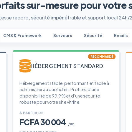
orfaits sur-mesure pour votre 
tesse record, sécurité impénétrable et support local 24h/
CMS & Framework
Serveurs
Sécurité
Emails
RECOMMANDÉ
HÉBERGEMENT STANDARD
Hébergement stable, performant et facile à
administrer au quotidien. Profitez d'une
disponibilité de 99.9% et d'une sécurité
robuste pour votre site vitrine.
À PARTIR DE
FCFA 30 004
/an
INCLUS DANS L'OFFRE :