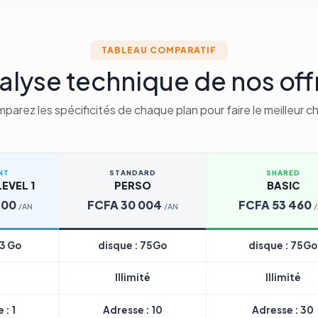
TABLEAU COMPARATIF
alyse technique de nos off
parez les spécificités de chaque plan pour faire le meilleur ch
NT
STANDARD
SHARED
EVEL 1
PERSO
BASIC
200
FCFA 30 004
FCFA 53 460
/AN
/AN
 3 Go
disque : 75Go
disque : 75Go
Illimité
Illimité
 : 1
Adresse : 10
Adresse : 30