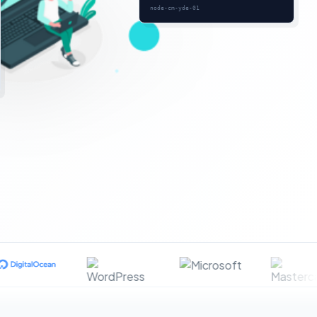
node-cm-yde-01