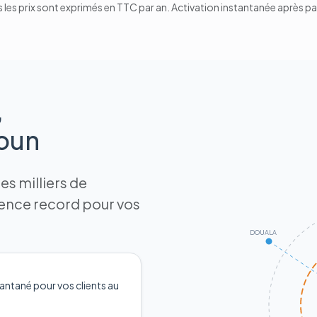
 les prix sont exprimés en TTC par an. Activation instantanée après p
,
roun
s milliers de
tence record pour vos
DOUALA
antané pour vos clients au