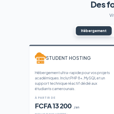
Des f
Vi
Hébergement
STUDENT HOSTING
Hébergement ultra-rapide pour vos projets
académiques. Inclut PHP 8+, MySQL et un
support technique réactif dédié aux
étudiants camerounais.
À PARTIR DE
FCFA 13 200
/an
INCLUS DANS L'OFFRE :