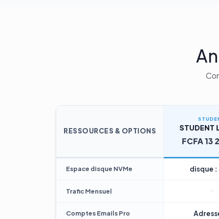
An
Com
STUDE
STUDENT L
RESSOURCES & OPTIONS
FCFA 13 
Espace disque NVMe
disque :
Trafic Mensuel
Comptes Emails Pro
Adresse