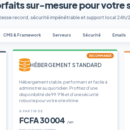
orfaits sur-mesure pour votre 
tesse record, sécurité impénétrable et support local 24h/
CMS & Framework
Serveurs
Sécurité
Emails
RECOMMANDÉ
HÉBERGEMENT STANDARD
Hébergement stable, performant et facile à
administrer au quotidien. Profitez d'une
disponibilité de 99.9% et d'une sécurité
robuste pour votre site vitrine.
À PARTIR DE
FCFA 30 004
/an
INCLUS DANS L'OFFRE :