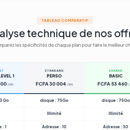
TABLEAU COMPARATIF
alyse technique de nos off
parez les spécificités de chaque plan pour faire le meilleur ch
NT
STANDARD
SHARED
EVEL 1
PERSO
BASIC
200
FCFA 30 004
FCFA 53 460
/AN
/AN
 3 Go
disque : 75Go
disque : 75Go
Illimité
Illimité
 : 1
Adresse : 10
Adresse : 30