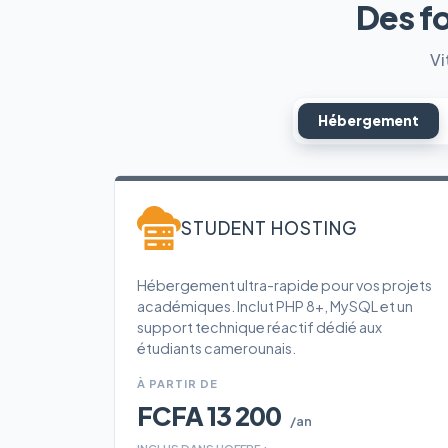
Des f
Vi
Hébergement
STUDENT HOSTING
Hébergement ultra-rapide pour vos projets
académiques. Inclut PHP 8+, MySQL et un
support technique réactif dédié aux
étudiants camerounais.
À PARTIR DE
FCFA 13 200
/an
INCLUS DANS L'OFFRE :