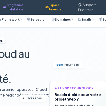
Support
Programme
Espace
d'affiliation
Revendeur
Prioritaire
& Framework
Serveurs
Domaines
Emails
So
DÉ
oud au
FCFA 11 000
té.
IA VSP TECHNOLOGY
e premier opérateur Cloud
Besoin d'aide pour votre
VMe redondée et un support
FCFA 7 000
projet Web ?
Je vous aide à choisir le