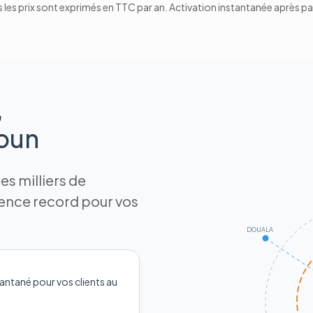
 les prix sont exprimés en TTC par an. Activation instantanée après p
,
roun
s milliers de
tence record pour vos
DOUALA
antané pour vos clients au