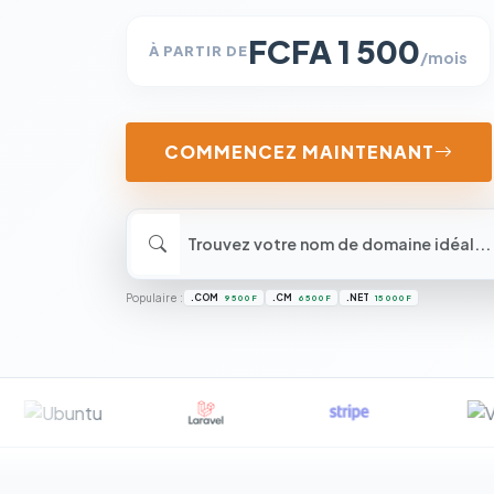
FCFA 1 500
À PARTIR DE
/mois
COMMENCEZ MAINTENANT
Populaire :
.COM
.CM
.NET
9 500 F
6 500 F
15 000 F