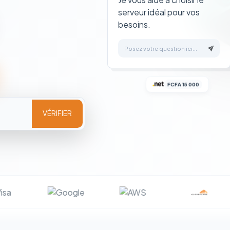
serveur idéal pour vos
besoins.
Posez votre question ici...
FCFA 15 000
VÉRIFIER