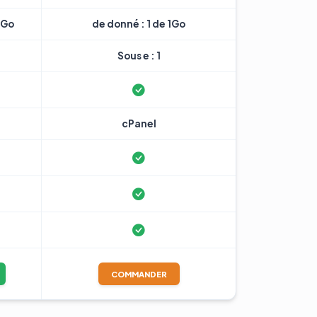
7Go
de donné : 1 de 1Go
Sous e : 1
cPanel
COMMANDER