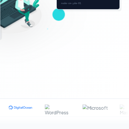
node-cm-yde-01