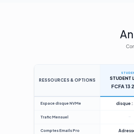
An
Com
STUDE
STUDENT L
RESSOURCES & OPTIONS
FCFA 13 
Espace disque NVMe
disque :
Trafic Mensuel
Comptes Emails Pro
Adresse