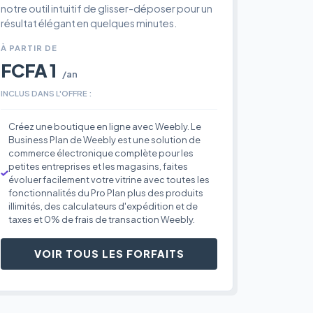
notre outil intuitif de glisser-déposer pour un
résultat élégant en quelques minutes.
À PARTIR DE
FCFA 1
/an
INCLUS DANS L'OFFRE :
Créez une boutique en ligne avec Weebly. Le
Business Plan de Weebly est une solution de
commerce électronique complète pour les
petites entreprises et les magasins, faites
évoluer facilement votre vitrine avec toutes les
fonctionnalités du Pro Plan plus des produits
illimités, des calculateurs d'expédition et de
taxes et 0% de frais de transaction Weebly.
VOIR TOUS LES FORFAITS