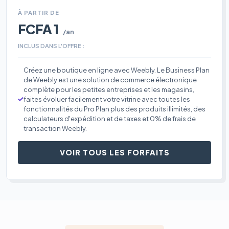
À PARTIR DE
FCFA 1
/an
INCLUS DANS L'OFFRE :
Créez une boutique en ligne avec Weebly. Le Business Plan
de Weebly est une solution de commerce électronique
complète pour les petites entreprises et les magasins,
faites évoluer facilement votre vitrine avec toutes les
fonctionnalités du Pro Plan plus des produits illimités, des
calculateurs d'expédition et de taxes et 0% de frais de
transaction Weebly.
VOIR TOUS LES FORFAITS