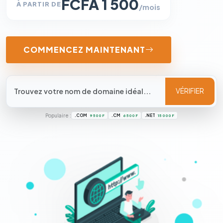
FCFA 1 500
À PARTIR DE
/mois
COMMENCEZ MAINTENANT
VÉRIFIER
Populaire :
.COM
.CM
.NET
9 500 F
6 500 F
15 000 F