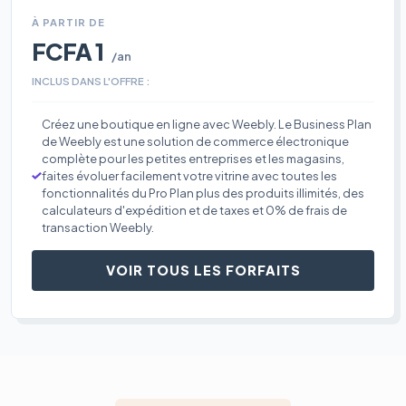
À PARTIR DE
FCFA 1
/an
INCLUS DANS L'OFFRE :
Créez une boutique en ligne avec Weebly. Le Business Plan
de Weebly est une solution de commerce électronique
complète pour les petites entreprises et les magasins,
faites évoluer facilement votre vitrine avec toutes les
fonctionnalités du Pro Plan plus des produits illimités, des
calculateurs d'expédition et de taxes et 0% de frais de
transaction Weebly.
VOIR TOUS LES FORFAITS