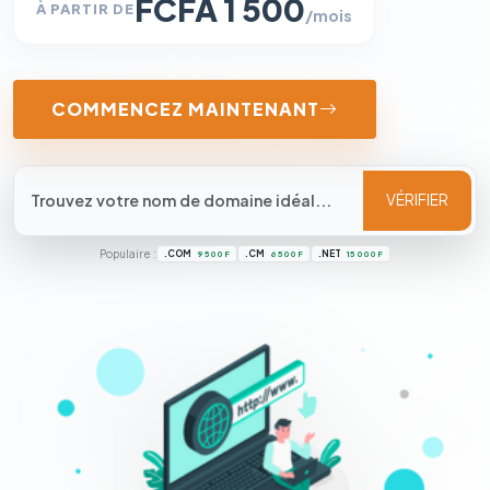
FCFA 1 500
À PARTIR DE
/mois
COMMENCEZ MAINTENANT
VÉRIFIER
Populaire :
.COM
.CM
.NET
9 500 F
6 500 F
15 000 F