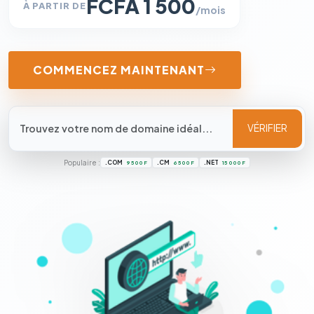
FCFA 1 500
À PARTIR DE
/mois
COMMENCEZ MAINTENANT
VÉRIFIER
Populaire :
.COM
.CM
.NET
9 500 F
6 500 F
15 000 F