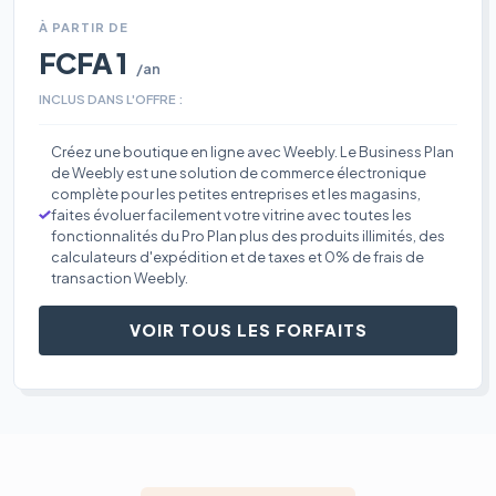
À PARTIR DE
FCFA 1
/an
INCLUS DANS L'OFFRE :
Créez une boutique en ligne avec Weebly. Le Business Plan
de Weebly est une solution de commerce électronique
complète pour les petites entreprises et les magasins,
faites évoluer facilement votre vitrine avec toutes les
fonctionnalités du Pro Plan plus des produits illimités, des
calculateurs d'expédition et de taxes et 0% de frais de
transaction Weebly.
VOIR TOUS LES FORFAITS