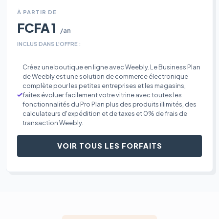
À PARTIR DE
FCFA 1
/an
INCLUS DANS L'OFFRE :
Créez une boutique en ligne avec Weebly. Le Business Plan
de Weebly est une solution de commerce électronique
complète pour les petites entreprises et les magasins,
faites évoluer facilement votre vitrine avec toutes les
fonctionnalités du Pro Plan plus des produits illimités, des
calculateurs d'expédition et de taxes et 0% de frais de
transaction Weebly.
VOIR TOUS LES FORFAITS