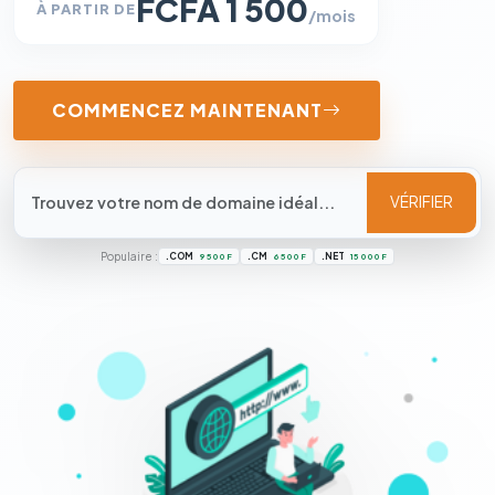
FCFA 1 500
À PARTIR DE
/mois
COMMENCEZ MAINTENANT
VÉRIFIER
Populaire :
.COM
.CM
.NET
9 500 F
6 500 F
15 000 F