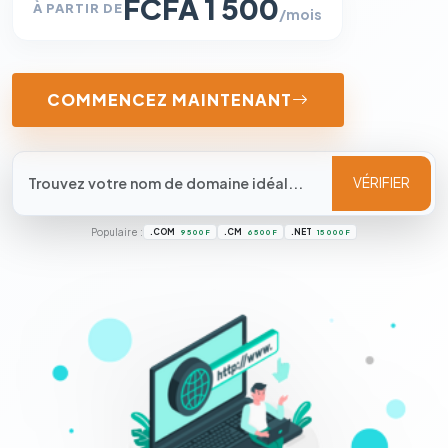
FCFA 1 500
À PARTIR DE
/mois
COMMENCEZ MAINTENANT
VÉRIFIER
Populaire :
.COM
.CM
.NET
9 500 F
6 500 F
15 000 F