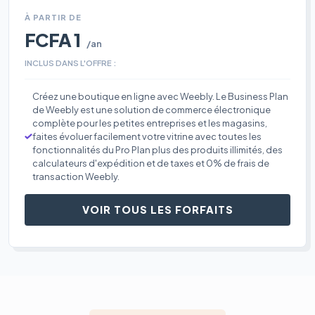
À PARTIR DE
FCFA 1
/an
INCLUS DANS L'OFFRE :
Créez une boutique en ligne avec Weebly. Le Business Plan
de Weebly est une solution de commerce électronique
complète pour les petites entreprises et les magasins,
faites évoluer facilement votre vitrine avec toutes les
fonctionnalités du Pro Plan plus des produits illimités, des
calculateurs d'expédition et de taxes et 0% de frais de
transaction Weebly.
VOIR TOUS LES FORFAITS