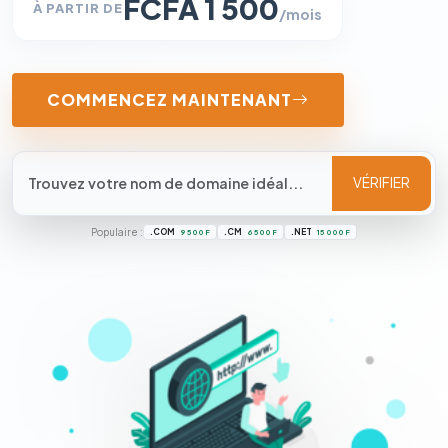
FCFA 1 500
À PARTIR DE
/mois
COMMENCEZ MAINTENANT
VÉRIFIER
Populaire :
.COM
.CM
.NET
9 500 F
6 500 F
15 000 F