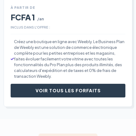
À PARTIR DE
FCFA 1
/an
INCLUS DANS L'OFFRE :
Créez une boutique en ligne avec Weebly. Le Business Plan
de Weebly est une solution de commerce électronique
complète pour les petites entreprises et les magasins,
faites évoluer facilement votre vitrine avec toutes les
fonctionnalités du Pro Plan plus des produits illimités, des
calculateurs d'expédition et de taxes et 0% de frais de
transaction Weebly.
VOIR TOUS LES FORFAITS