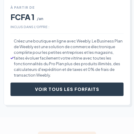
À PARTIR DE
FCFA 1
/an
INCLUS DANS L'OFFRE :
Créez une boutique en ligne avec Weebly. Le Business Plan
de Weebly est une solution de commerce électronique
complète pour les petites entreprises et les magasins,
faites évoluer facilement votre vitrine avec toutes les
fonctionnalités du Pro Plan plus des produits illimités, des
calculateurs d'expédition et de taxes et 0% de frais de
transaction Weebly.
VOIR TOUS LES FORFAITS