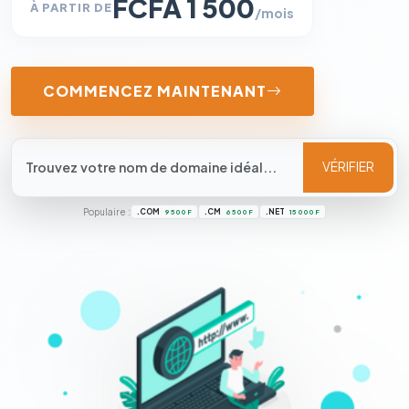
FCFA 1 500
À PARTIR DE
/mois
COMMENCEZ MAINTENANT
VÉRIFIER
Populaire :
.COM
.CM
.NET
9 500 F
6 500 F
15 000 F