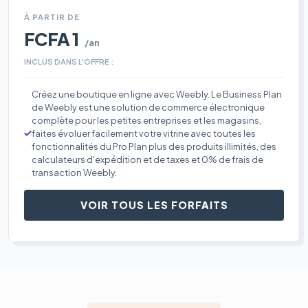
À PARTIR DE
FCFA 1
/an
INCLUS DANS L'OFFRE :
Créez une boutique en ligne avec Weebly. Le Business Plan
de Weebly est une solution de commerce électronique
complète pour les petites entreprises et les magasins,
faites évoluer facilement votre vitrine avec toutes les
fonctionnalités du Pro Plan plus des produits illimités, des
calculateurs d'expédition et de taxes et 0% de frais de
transaction Weebly.
VOIR TOUS LES FORFAITS