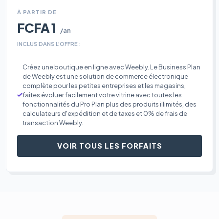
À PARTIR DE
FCFA 1
/an
INCLUS DANS L'OFFRE :
Créez une boutique en ligne avec Weebly. Le Business Plan
de Weebly est une solution de commerce électronique
complète pour les petites entreprises et les magasins,
faites évoluer facilement votre vitrine avec toutes les
fonctionnalités du Pro Plan plus des produits illimités, des
calculateurs d'expédition et de taxes et 0% de frais de
transaction Weebly.
VOIR TOUS LES FORFAITS