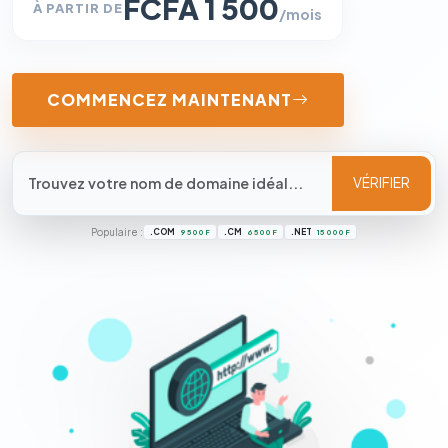
FCFA 1 500
À PARTIR DE
/mois
COMMENCEZ MAINTENANT
VÉRIFIER
Populaire :
.COM
.CM
.NET
9 500 F
6 500 F
15 000 F