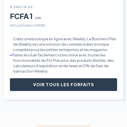
À PARTIR DE
FCFA 1
/an
INCLUS DANS L'OFFRE :
Créez une boutique en ligne avec Weebly. Le Business Plan
de Weebly est une solution de commerce électronique
complète pour les petites entreprises et les magasins,
faites évoluer facilement votre vitrine avec toutes les
fonctionnalités du Pro Plan plus des produits illimités, des
calculateurs d'expédition et de taxes et 0% de frais de
transaction Weebly.
VOIR TOUS LES FORFAITS