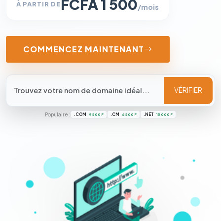
FCFA 1 500
À PARTIR DE
/mois
COMMENCEZ MAINTENANT
VÉRIFIER
Populaire :
.COM
.CM
.NET
9 500 F
6 500 F
15 000 F