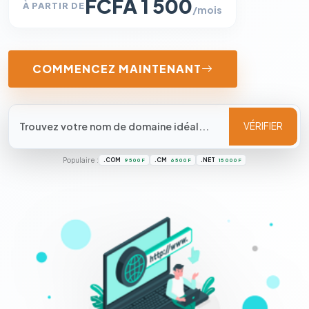
FCFA 1 500
À PARTIR DE
/mois
COMMENCEZ MAINTENANT
VÉRIFIER
Populaire :
.COM
.CM
.NET
9 500 F
6 500 F
15 000 F