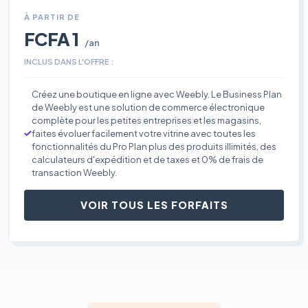
À PARTIR DE
FCFA 1
/an
INCLUS DANS L'OFFRE :
Créez une boutique en ligne avec Weebly. Le Business Plan
de Weebly est une solution de commerce électronique
complète pour les petites entreprises et les magasins,
faites évoluer facilement votre vitrine avec toutes les
fonctionnalités du Pro Plan plus des produits illimités, des
calculateurs d'expédition et de taxes et 0% de frais de
transaction Weebly.
VOIR TOUS LES FORFAITS