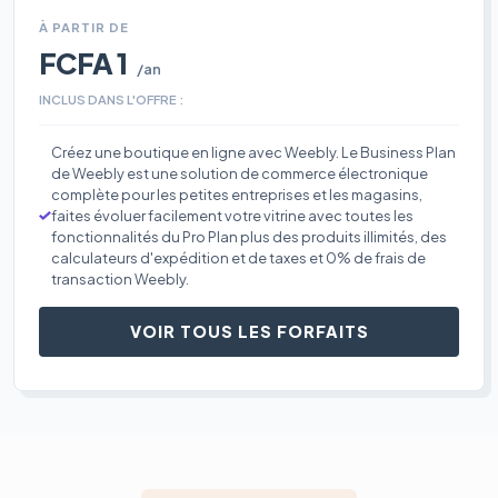
À PARTIR DE
FCFA 1
/an
INCLUS DANS L'OFFRE :
Créez une boutique en ligne avec Weebly. Le Business Plan
de Weebly est une solution de commerce électronique
complète pour les petites entreprises et les magasins,
faites évoluer facilement votre vitrine avec toutes les
fonctionnalités du Pro Plan plus des produits illimités, des
calculateurs d'expédition et de taxes et 0% de frais de
transaction Weebly.
VOIR TOUS LES FORFAITS