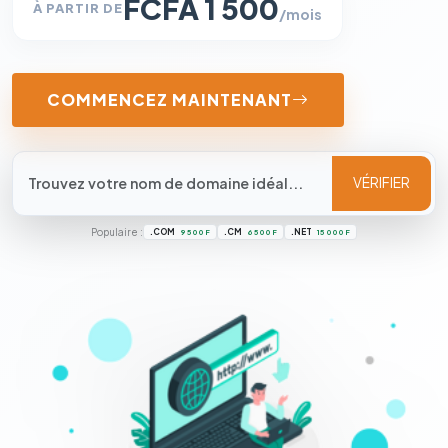
FCFA 1 500
À PARTIR DE
/mois
COMMENCEZ MAINTENANT
VÉRIFIER
Populaire :
.COM
.CM
.NET
9 500 F
6 500 F
15 000 F