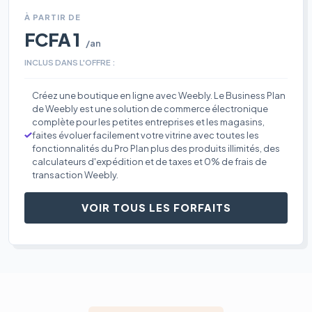
À PARTIR DE
FCFA 1
/an
INCLUS DANS L'OFFRE :
Créez une boutique en ligne avec Weebly. Le Business Plan
de Weebly est une solution de commerce électronique
complète pour les petites entreprises et les magasins,
faites évoluer facilement votre vitrine avec toutes les
fonctionnalités du Pro Plan plus des produits illimités, des
calculateurs d'expédition et de taxes et 0% de frais de
transaction Weebly.
VOIR TOUS LES FORFAITS