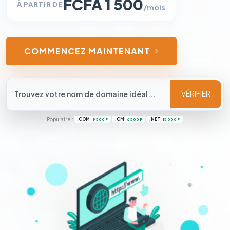
FCFA 1 500
À PARTIR DE
/mois
COMMENCEZ MAINTENANT
VÉRIFIER
Populaire :
.COM
.CM
.NET
9 500 F
6 500 F
15 000 F