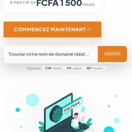
FCFA 1 500
À PARTIR DE
/mois
COMMENCEZ MAINTENANT
VÉRIFIER
Populaire :
.COM
.CM
.NET
9 500 F
6 500 F
15 000 F