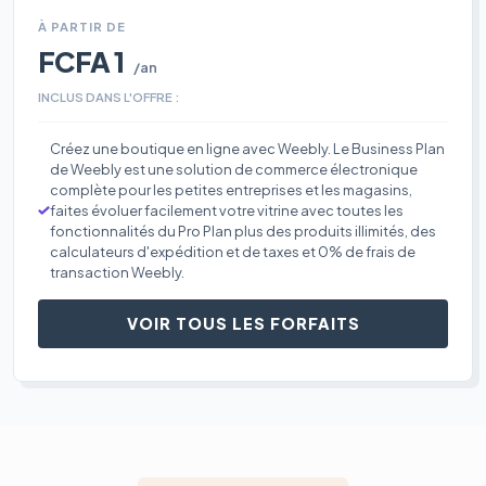
À PARTIR DE
FCFA 1
/an
INCLUS DANS L'OFFRE :
Créez une boutique en ligne avec Weebly. Le Business Plan
de Weebly est une solution de commerce électronique
complète pour les petites entreprises et les magasins,
faites évoluer facilement votre vitrine avec toutes les
fonctionnalités du Pro Plan plus des produits illimités, des
calculateurs d'expédition et de taxes et 0% de frais de
transaction Weebly.
VOIR TOUS LES FORFAITS