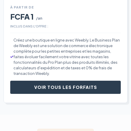
À PARTIR DE
FCFA 1
/an
INCLUS DANS L'OFFRE :
Créez une boutique en ligne avec Weebly. Le Business Plan
de Weebly est une solution de commerce électronique
complète pour les petites entreprises et les magasins,
faites évoluer facilement votre vitrine avec toutes les
fonctionnalités du Pro Plan plus des produits illimités, des
calculateurs d'expédition et de taxes et 0% de frais de
transaction Weebly.
VOIR TOUS LES FORFAITS