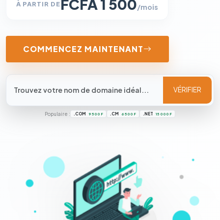
FCFA 1 500
À PARTIR DE
/mois
COMMENCEZ MAINTENANT
VÉRIFIER
Populaire :
.COM
.CM
.NET
9 500 F
6 500 F
15 000 F