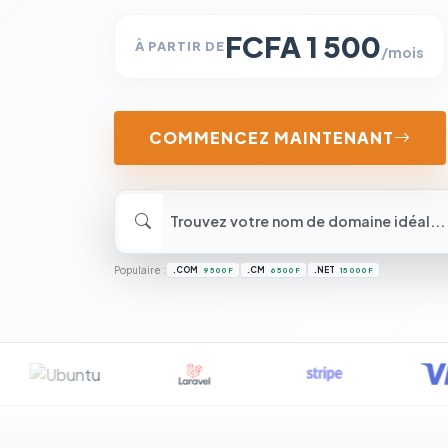
FCFA 1 500
À PARTIR DE
/mois
COMMENCEZ MAINTENANT
Populaire :
.COM
.CM
.NET
9 500 F
6 500 F
15 000 F