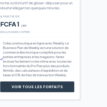
notre outil intuitif de glisser-déposer pour un
résultat élégant en quelques minutes.
À PARTIR DE
FCFA 1
/an
INCLUS DANS L'OFFRE :
Créez une boutique en ligne avec Weebly. Le
Business Plan de Weebly est une solution de
commerce électronique complète pour les
petites entreprises et les magasins, faites
évoluer facilement votre vitrine avec toutes les
fonctionnalités du Pro Plan plus des produits
illimités, des calculateurs d'expédition et de
taxes et 0% de frais de transaction Weebly.
VOIR TOUS LES FORFAITS