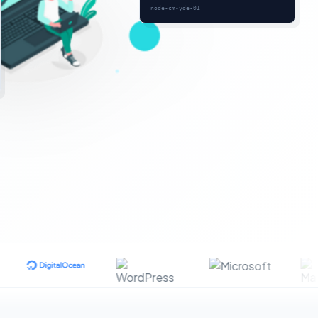
node-cm-yde-01