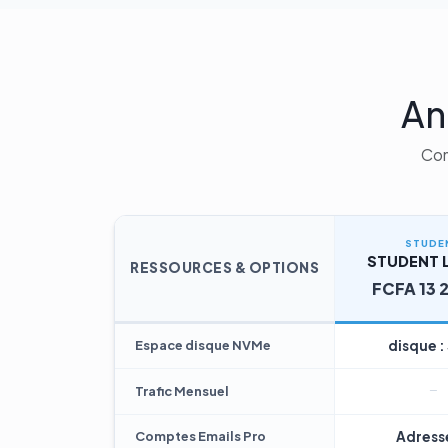
An
Com
STUDE
STUDENT L
RESSOURCES & OPTIONS
FCFA 13 
Espace disque NVMe
disque :
Trafic Mensuel
Comptes Emails Pro
Adresse