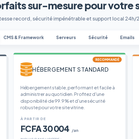
orfaits sur-mesure pour votre 
tesse record, sécurité impénétrable et support local 24h/
CMS & Framework
Serveurs
Sécurité
Emails
RECOMMANDÉ
HÉBERGEMENT STANDARD
Hébergement stable, performant et facile à
administrer au quotidien. Profitez d'une
disponibilité de 99.9% et d'une sécurité
robuste pour votre site vitrine.
À PARTIR DE
FCFA 30 004
/an
INCLUS DANS L'OFFRE :