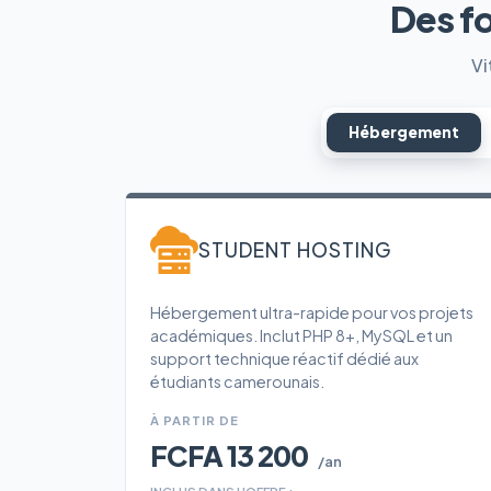
Des f
Vi
Hébergement
STUDENT HOSTING
Hébergement ultra-rapide pour vos projets
académiques. Inclut PHP 8+, MySQL et un
support technique réactif dédié aux
étudiants camerounais.
À PARTIR DE
FCFA 13 200
/an
INCLUS DANS L'OFFRE :