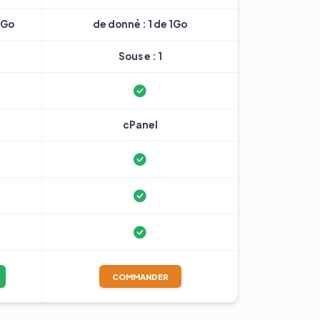
7Go
de donné : 1 de 1Go
Sous e : 1
cPanel
COMMANDER