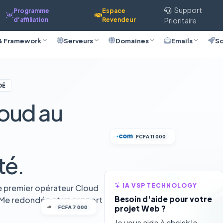
Support
Programme
Espace
d'affiliation
Revendeur
Prioritaire
& Framework
Serveurs
Domaines
Emails
So
DÉ
oud au
FCFA 11 000
té.
IA VSP TECHNOLOGY
e premier opérateur Cloud
Besoin d'aide pour votre
VMe redondée et un support
FCFA 7 000
projet Web ?
Je vous aide à choisir le