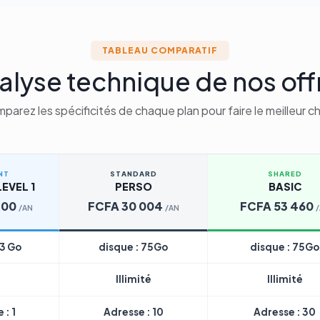
TABLEAU COMPARATIF
alyse technique de nos off
parez les spécificités de chaque plan pour faire le meilleur ch
NT
STANDARD
SHARED
EVEL 1
PERSO
BASIC
200
FCFA 30 004
FCFA 53 460
/AN
/AN
 3 Go
disque : 75Go
disque : 75Go
Illimité
Illimité
 : 1
Adresse : 10
Adresse : 30