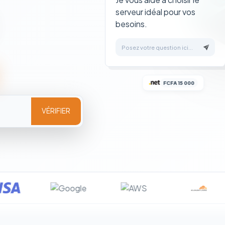
serveur idéal pour vos
besoins.
Posez votre question ici...
FCFA 15 000
VÉRIFIER