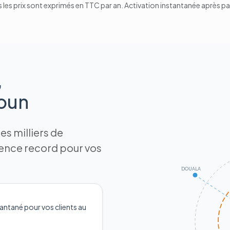
 les prix sont exprimés en TTC par an. Activation instantanée après p
,
roun
s milliers de
tence record pour vos
DOUALA
antané pour vos clients au