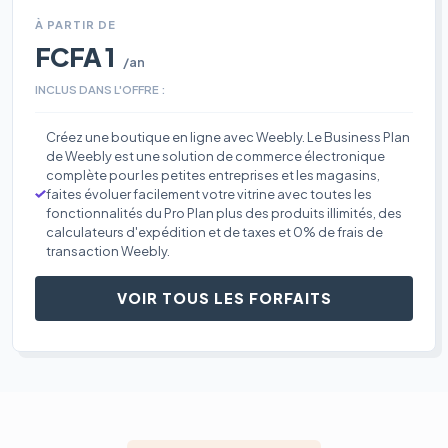
À PARTIR DE
FCFA 1
/an
INCLUS DANS L'OFFRE :
Créez une boutique en ligne avec Weebly. Le Business Plan
de Weebly est une solution de commerce électronique
complète pour les petites entreprises et les magasins,
faites évoluer facilement votre vitrine avec toutes les
fonctionnalités du Pro Plan plus des produits illimités, des
calculateurs d'expédition et de taxes et 0% de frais de
transaction Weebly.
VOIR TOUS LES FORFAITS