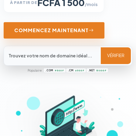
FCFA 1 500
À PARTIR DE
/mois
COMMENCEZ MAINTENANT
VÉRIFIER
Populaire :
.COM
.CM
.NET
9 500 F
6 500 F
15 000 F