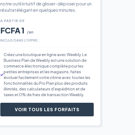
notre outil intuitif de glisser-déposer pour un
résultat élégant en quelques minutes.
À PARTIR DE
FCFA 1
/an
INCLUS DANS L'OFFRE :
Créez une boutique en ligne avec Weebly. Le
Business Plan de Weebly est une solution de
commerce électronique complète pour les
petites entreprises et les magasins, faites
évoluer facilement votre vitrine avec toutes les
fonctionnalités du Pro Plan plus des produits
illimités, des calculateurs d'expédition et de
taxes et 0% de frais de transaction Weebly.
VOIR TOUS LES FORFAITS