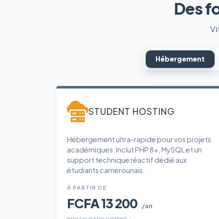
Des f
Vi
Hébergement
STUDENT HOSTING
Hébergement ultra-rapide pour vos projets
académiques. Inclut PHP 8+, MySQL et un
support technique réactif dédié aux
étudiants camerounais.
À PARTIR DE
FCFA 13 200
/an
INCLUS DANS L'OFFRE :