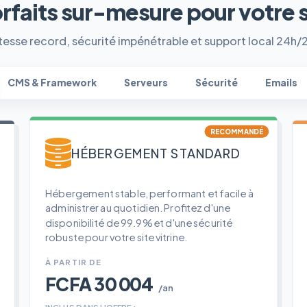
orfaits sur-mesure pour votre 
tesse record, sécurité impénétrable et support local 24h/
CMS & Framework
Serveurs
Sécurité
Emails
RECOMMANDÉ
HÉBERGEMENT STANDARD
Hébergement stable, performant et facile à
administrer au quotidien. Profitez d'une
disponibilité de 99.9% et d'une sécurité
robuste pour votre site vitrine.
À PARTIR DE
FCFA 30 004
/an
INCLUS DANS L'OFFRE :