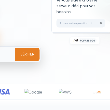
serveur idéal pour vos
besoins.
Posez votre question ici...
FCFA 15 000
VÉRIFIER