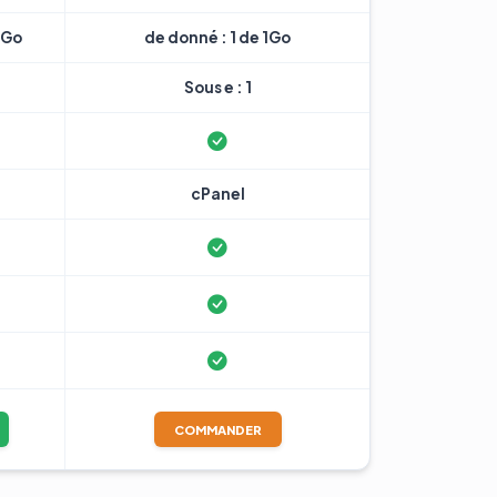
7Go
de donné : 1 de 1Go
Sous e : 1
cPanel
COMMANDER