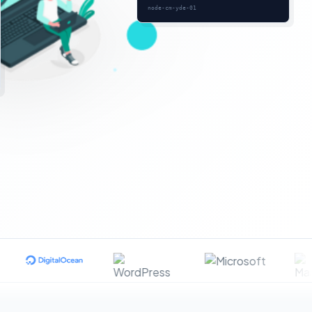
node-cm-yde-01