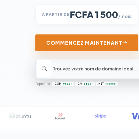
FCFA 1 500
À PARTIR DE
/mois
COMMENCEZ MAINTENANT
Populaire :
.COM
.CM
.NET
9 500 F
6 500 F
15 000 F