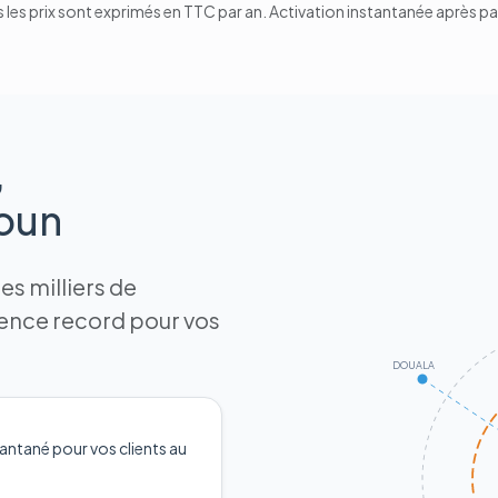
 les prix sont exprimés en TTC par an. Activation instantanée après p
,
roun
s milliers de
tence record pour vos
DOUALA
antané pour vos clients au