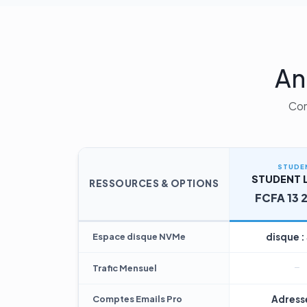
An
Com
STUDE
STUDENT L
RESSOURCES & OPTIONS
FCFA 13 
Espace disque NVMe
disque :
Trafic Mensuel
Comptes Emails Pro
Adresse