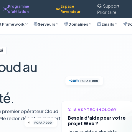
Support
Programme
Espace
d'affiliation
Revendeur
Prioritaire
& Framework
Serveurs
Domaines
Emails
So
DÉ
oud au
FCFA 11 000
té.
IA VSP TECHNOLOGY
e premier opérateur Cloud
Besoin d'aide pour votre
VMe redondée et un support
FCFA 7 000
projet Web ?
Je vous aide à choisir le