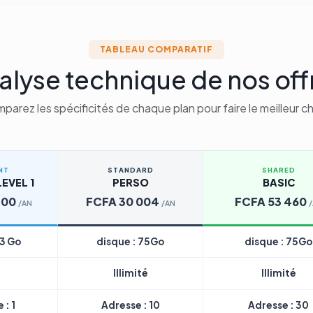
TABLEAU COMPARATIF
alyse technique de nos off
parez les spécificités de chaque plan pour faire le meilleur ch
NT
STANDARD
SHARED
EVEL 1
PERSO
BASIC
200
FCFA 30 004
FCFA 53 460
/AN
/AN
 3 Go
disque : 75Go
disque : 75Go
Illimité
Illimité
 : 1
Adresse : 10
Adresse : 30