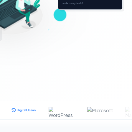
node-cm-yde-01