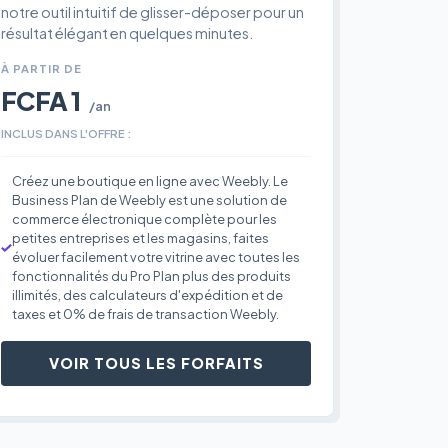
notre outil intuitif de glisser-déposer pour un
résultat élégant en quelques minutes.
À PARTIR DE
FCFA 1
/an
INCLUS DANS L'OFFRE :
Créez une boutique en ligne avec Weebly. Le
Business Plan de Weebly est une solution de
commerce électronique complète pour les
petites entreprises et les magasins, faites
évoluer facilement votre vitrine avec toutes les
fonctionnalités du Pro Plan plus des produits
illimités, des calculateurs d'expédition et de
taxes et 0% de frais de transaction Weebly.
VOIR TOUS LES FORFAITS