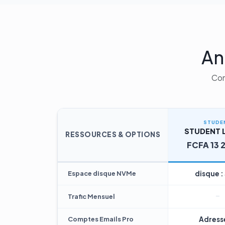
An
Com
STUDE
STUDENT L
RESSOURCES & OPTIONS
FCFA 13 
Espace disque NVMe
disque :
Trafic Mensuel
Comptes Emails Pro
Adresse