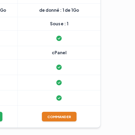
7Go
de donné : 1 de 1Go
Sous e : 1
cPanel
COMMANDER