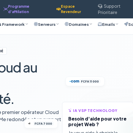
Support
Programme
Espace
d'affiliation
Revendeur
Prioritaire
& Framework
Serveurs
Domaines
Emails
So
DÉ
oud au
FCFA 11 000
té.
IA VSP TECHNOLOGY
e premier opérateur Cloud
Besoin d'aide pour votre
VMe redondée et un support
FCFA 7 000
projet Web ?
Je vous aide à choisir le