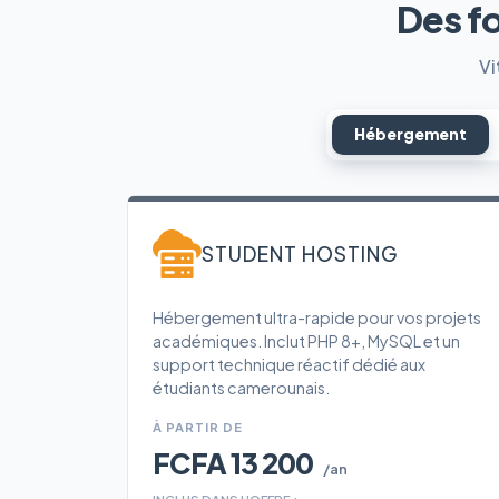
Des f
Vi
Hébergement
STUDENT HOSTING
Hébergement ultra-rapide pour vos projets
académiques. Inclut PHP 8+, MySQL et un
support technique réactif dédié aux
étudiants camerounais.
À PARTIR DE
FCFA 13 200
/an
INCLUS DANS L'OFFRE :