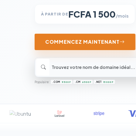
FCFA 1 500
À PARTIR DE
/mois
COMMENCEZ MAINTENANT
Populaire :
.COM
.CM
.NET
9 500 F
6 500 F
15 000 F