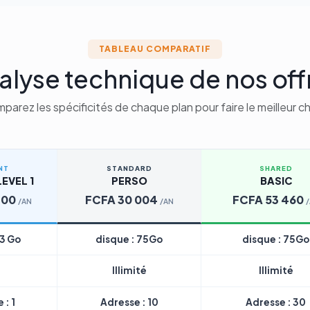
TABLEAU COMPARATIF
alyse technique de nos off
parez les spécificités de chaque plan pour faire le meilleur ch
NT
STANDARD
SHARED
EVEL 1
PERSO
BASIC
200
FCFA 30 004
FCFA 53 460
/AN
/AN
 3 Go
disque : 75Go
disque : 75Go
Illimité
Illimité
 : 1
Adresse : 10
Adresse : 30