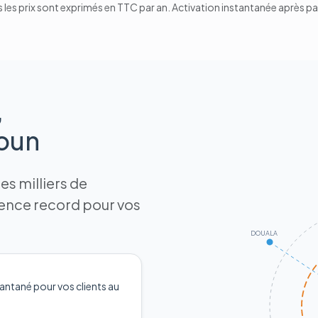
 les prix sont exprimés en TTC par an. Activation instantanée après p
,
roun
s milliers de
tence record pour vos
DOUALA
antané pour vos clients au