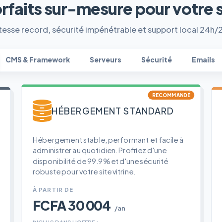
orfaits sur-mesure pour votre 
tesse record, sécurité impénétrable et support local 24h/
CMS & Framework
Serveurs
Sécurité
Emails
RECOMMANDÉ
HÉBERGEMENT STANDARD
Hébergement stable, performant et facile à
administrer au quotidien. Profitez d'une
disponibilité de 99.9% et d'une sécurité
robuste pour votre site vitrine.
À PARTIR DE
FCFA 30 004
/an
INCLUS DANS L'OFFRE :