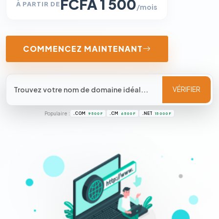
FCFA 1 500
À PARTIR DE
/mois
COMMENCEZ MAINTENANT
VÉRIFIER
Populaire :
.COM
.CM
.NET
9 500 F
6 500 F
15 000 F