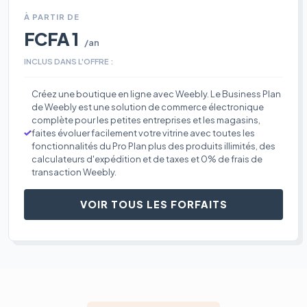
À PARTIR DE
FCFA 1
/an
INCLUS DANS L'OFFRE :
Créez une boutique en ligne avec Weebly. Le Business Plan
de Weebly est une solution de commerce électronique
complète pour les petites entreprises et les magasins,
faites évoluer facilement votre vitrine avec toutes les
fonctionnalités du Pro Plan plus des produits illimités, des
calculateurs d'expédition et de taxes et 0% de frais de
transaction Weebly.
VOIR TOUS LES FORFAITS