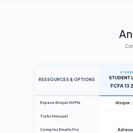
An
Com
STUDE
STUDENT L
RESSOURCES & OPTIONS
FCFA 13 
Espace disque NVMe
disque :
Trafic Mensuel
Comptes Emails Pro
Adresse