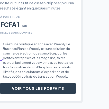
notre outil intuitif de glisser-déposer pour un
résultat élégant en quelques minutes.
À PARTIR DE
FCFA 1
/an
INCLUS DANS L'OFFRE :
Créez une boutique en ligne avec Weebly. Le
Business Plan de Weebly est une solution de
commerce électronique complète pour les
petites entreprises et les magasins, faites
évoluer facilement votre vitrine avec toutes les
fonctionnalités du Pro Plan plus des produits
illimités, des calculateurs d'expédition et de
taxes et 0% de frais de transaction Weebly.
VOIR TOUS LES FORFAITS