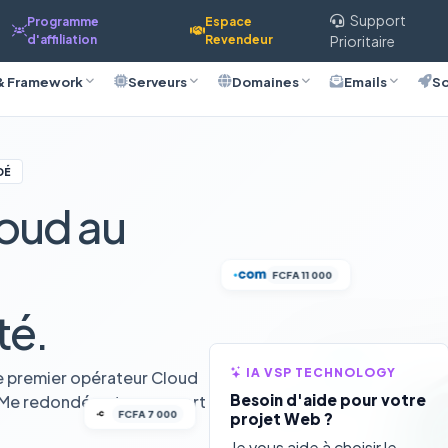
Support
Programme
Espace
d'affiliation
Revendeur
Prioritaire
& Framework
Serveurs
Domaines
Emails
So
DÉ
oud au
FCFA 11 000
té.
IA VSP TECHNOLOGY
e premier opérateur Cloud
Besoin d'aide pour votre
VMe redondée et un support
FCFA 7 000
projet Web ?
Je vous aide à choisir le