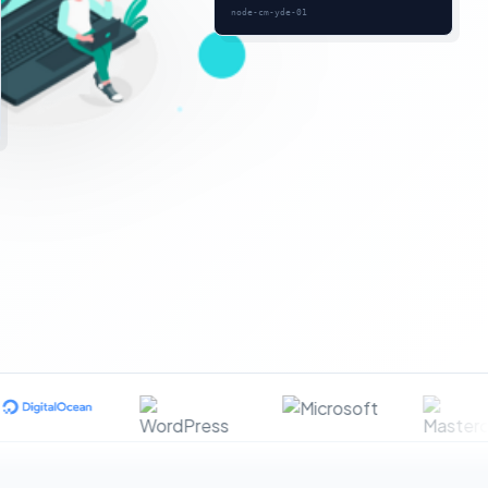
node-cm-yde-01