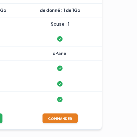
7Go
de donné : 1 de 1Go
Sous e : 1
cPanel
COMMANDER