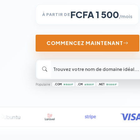
FCFA 1 500
À PARTIR DE
/mois
COMMENCEZ MAINTENANT
Populaire :
.COM
.CM
.NET
9 500 F
6 500 F
15 000 F