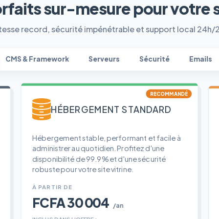
orfaits sur-mesure pour votre 
tesse record, sécurité impénétrable et support local 24h/
CMS & Framework
Serveurs
Sécurité
Emails
RECOMMANDÉ
HÉBERGEMENT STANDARD
Hébergement stable, performant et facile à
administrer au quotidien. Profitez d'une
disponibilité de 99.9% et d'une sécurité
robuste pour votre site vitrine.
À PARTIR DE
FCFA 30 004
/an
INCLUS DANS L'OFFRE :