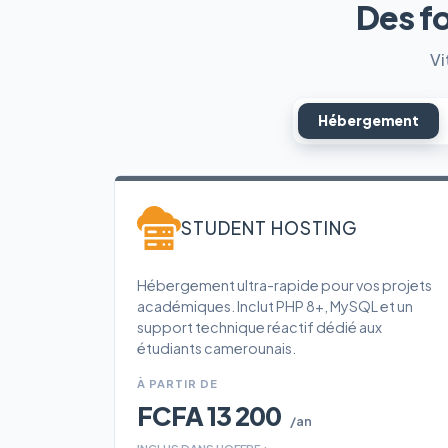
Des f
Vi
Hébergement
STUDENT HOSTING
Hébergement ultra-rapide pour vos projets
académiques. Inclut PHP 8+, MySQL et un
support technique réactif dédié aux
étudiants camerounais.
À PARTIR DE
FCFA 13 200
/an
INCLUS DANS L'OFFRE :