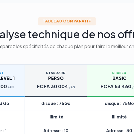
TABLEAU COMPARATIF
alyse technique de nos off
parez les spécificités de chaque plan pour faire le meilleur ch
NT
STANDARD
SHARED
EVEL 1
PERSO
BASIC
200
FCFA 30 004
FCFA 53 460
/AN
/AN
 3 Go
disque : 75Go
disque : 75Go
Illimité
Illimité
 : 1
Adresse : 10
Adresse : 30