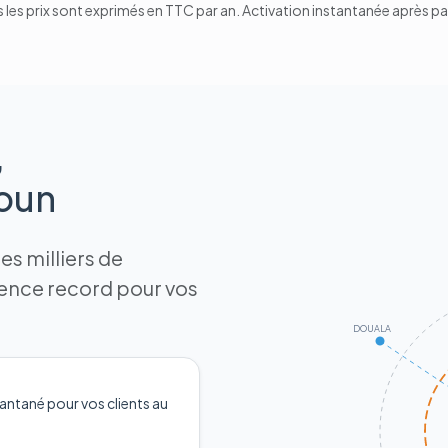
 les prix sont exprimés en TTC par an. Activation instantanée après p
,
roun
s milliers de
tence record pour vos
DOUALA
antané pour vos clients au