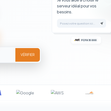
serveur idéal pour vos
besoins.
Posez votre question ici...
FCFA 15 000
VÉRIFIER