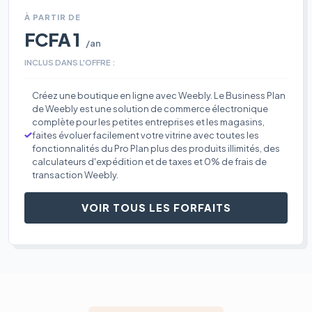
À PARTIR DE
FCFA 1
/an
INCLUS DANS L'OFFRE :
Créez une boutique en ligne avec Weebly. Le Business Plan
de Weebly est une solution de commerce électronique
complète pour les petites entreprises et les magasins,
faites évoluer facilement votre vitrine avec toutes les
fonctionnalités du Pro Plan plus des produits illimités, des
calculateurs d'expédition et de taxes et 0% de frais de
transaction Weebly.
VOIR TOUS LES FORFAITS