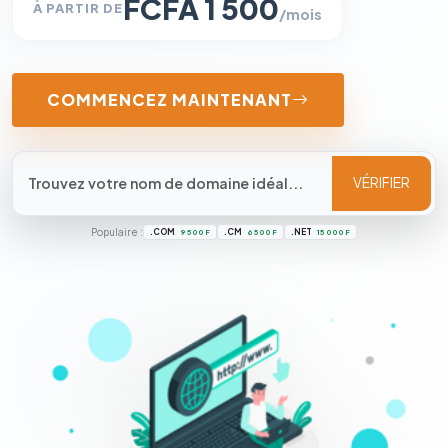
FCFA 1 500
À PARTIR DE
/mois
COMMENCEZ MAINTENANT
VÉRIFIER
Populaire :
.COM
.CM
.NET
9 500 F
6 500 F
15 000 F