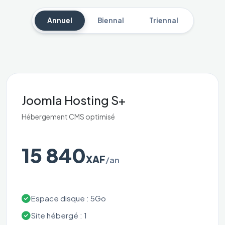
Annuel
Biennal
Triennal
Joomla Hosting S+
Hébergement CMS optimisé
15 840
XAF
/an
Espace disque : 5Go
Site hébergé : 1