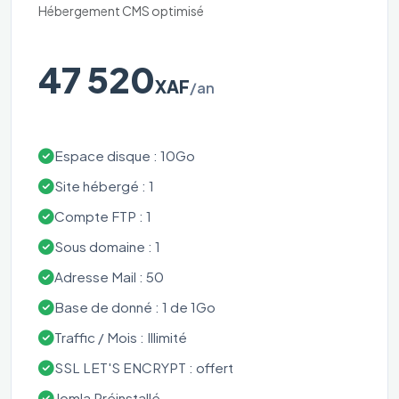
Hébergement CMS optimisé
47 520
XAF
/an
Espace disque : 10Go
Site hébergé : 1
Compte FTP : 1
Sous domaine : 1
Adresse Mail : 50
Base de donné : 1 de 1Go
Traffic / Mois : Illimité
SSL LET'S ENCRYPT : offert
Jomla Préinstallé