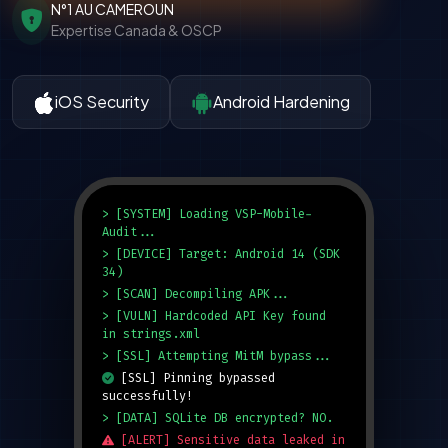
N°1 AU CAMEROUN
Expertise Canada & OSCP
iOS Security
Android Hardening
> [SYSTEM] Loading VSP-Mobile-
Audit...
> [DEVICE] Target: Android 14 (SDK
34)
> [SCAN] Decompiling APK...
> [VULN] Hardcoded API Key found
in strings.xml
> [SSL] Attempting MitM bypass...
[SSL] Pinning bypassed
successfully!
> [DATA] SQLite DB encrypted? NO.
[ALERT] Sensitive data leaked in