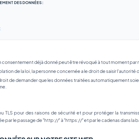
EMENT DES DONNÉES :
t
 consentement déjà donné peut être révoqué à tout moment par not
olation de la loi, la personne concernée a le droit de saisir l'autori
droit de demander que les données traitées automatiquement soient
ine.
ou TLS pour des raisons de sécurité et pour protéger la transmis
par le passage de "http://" à "https://" et par le cadenas dans la b