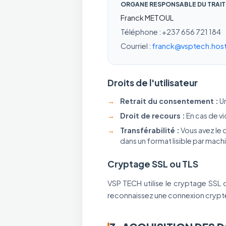
ORGANE RESPONSABLE DU TRAIT
Franck METOUL
Téléphone : +237 656 721 184
Courriel :
franck@vsptech.hos
Droits de l'utilisateur
Retrait du consentement :
Un
Droit de recours :
En cas de vi
Transférabilité :
Vous avez le 
dans un format lisible par mach
Cryptage SSL ou TLS
VSP TECH utilise le cryptage SSL 
reconnaissez une connexion cryptée 