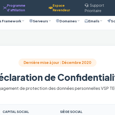
Support
Programme
Espace
d'affiliation
Revendeur
Prioritaire
& Framework
Serveurs
Domaines
Emails
So
Dernière mise à jour : Décembre 2020
éclaration de Confidentiali
agement de protection des données personnelles VSP T
CAPITAL SOCIAL
SIÈGE SOCIAL