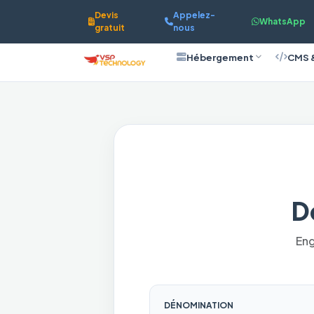
Devis
Appelez-
WhatsApp
gratuit
nous
Hébergement
CMS 
D
Eng
DÉNOMINATION