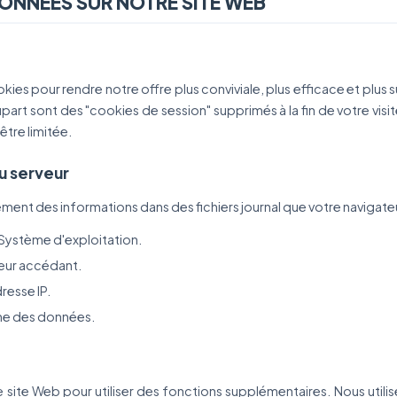
DONNÉES SUR NOTRE SITE WEB
kies pour rendre notre offre plus conviviale, plus efficace et plus s
part sont des "cookies de session" supprimés à la fin de votre visit
être limitée.
du serveur
ent des informations dans des fichiers journal que votre navigateu
 Système d'exploitation.
teur accédant.
resse IP.
ume des données.
e site Web pour utiliser des fonctions supplémentaires. Nous utilis