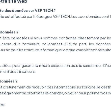
otre site Web
cte des données sur VSP TECH ?
ite est effectué par l'hébergeur VSP TECH. Les coordonnées sont l
 données ?
 être collectées si nous sommes contactés directement par les
 cadre d'un formulaire de contact. D'autre part, les données
 sur notre infrastructure informatique lorsque vous visitez notre sit
ctées pour garantir la mise à disposition du site sans erreur. D'a
ment des utilisateurs.
 données ?
 gratuitement de recevoir des informations sur l'origine, le destin
ez également le droit de faire corriger, bloquer ou supprimer vos 
ers