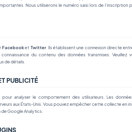
portantes. Nous utiliserons le numéro saisi lors de l’inscriptio
ur
Facebook
et
Twitter
. Ils établissent une connexion directe entr
 connaissance du contenu des données transmises. Veuillez vo
us de détails.
ET PUBLICITÉ
s
pour analyser le comportement des utilisateurs. Les donnée
veurs aux États-Unis. Vous pouvez empêcher cette collecte en i
n de Google Analytics.
UGINS