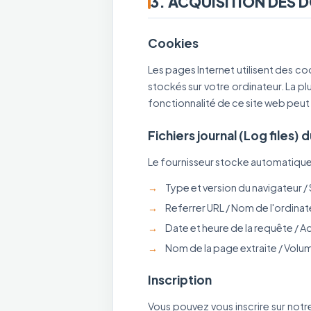
3. ACQUISITION DES 
Cookies
Les pages Internet utilisent des coo
stockés sur votre ordinateur. La plu
fonctionnalité de ce site web peut 
Fichiers journal (Log files) 
Le fournisseur stocke automatiquem
Type et version du navigateur /
Referrer URL / Nom de l'ordina
Date et heure de la requête / Ad
Nom de la page extraite / Vol
Inscription
Vous pouvez vous inscrire sur notr