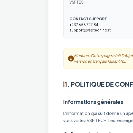
VSPTECH
CONTACT SUPPORT
+237 656 721 184
support@vsptech.host
Mention : Cette page a fait l’objet
version en français faisant foi.
1. POLITIQUE DE CONF
Informations générales
L'information qui suit donne un ap
vous visitez VSP TECH. Les renseig