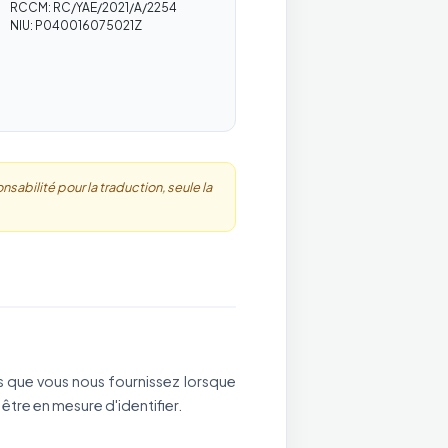
RCCM: RC/YAE/2021/A/2254
NIU: P040016075021Z
nsabilité pour la traduction, seule la
ls que vous nous fournissez lorsque
tre en mesure d'identifier.