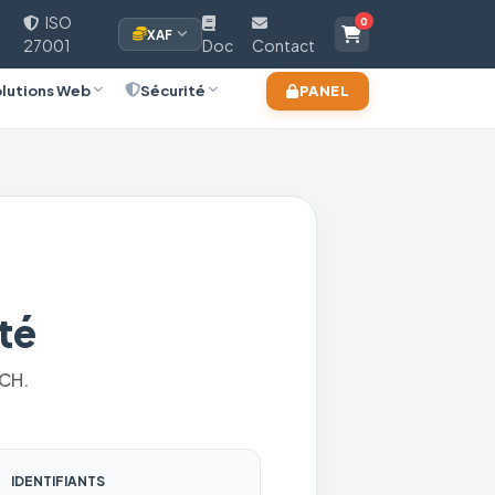
ISO
0
XAF
27001
Doc
Contact
lutions Web
Sécurité
PANEL
té
ECH.
IDENTIFIANTS