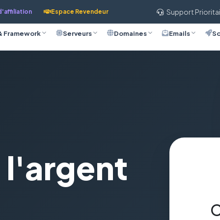
Support Priorita
affiliation
Espace Revendeur
& Framework
Serveurs
Domaines
Emails
So
l'argent
C