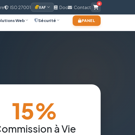
0
ire
ISO 27001
Doc
Contact
XAF
lutions Web
Sécurité
PANEL
15%
ommission à Vie