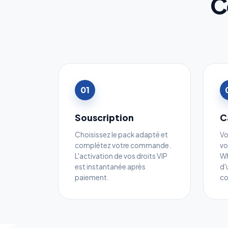
C
01
Souscription
C
Choisissez le pack adapté et
Vo
complétez votre commande.
vo
L'activation de vos droits VIP
Wh
est instantanée après
d'
paiement.
c