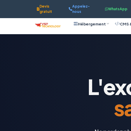
Devis
Appelez-
WhatsApp
gratuit
nous
Hébergement
CMS 
L'ex
s