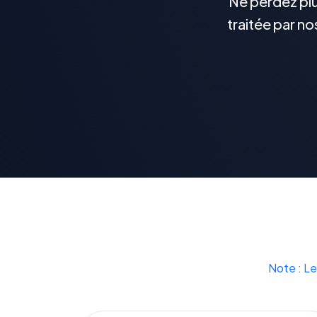
Ne perdez plu
traitée par no
Note : Le