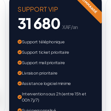
RECOMMANDÉ
SUPPORT VIP
31 680
XAF/an
Support téléphonique
Support ticket prioritaire
Support mail prioritaire
Livraison prioritaire
Assistance logiciel minime
Intervention sous 2h (entre 15h et
00h 7j/7)
Suivi personnalisé