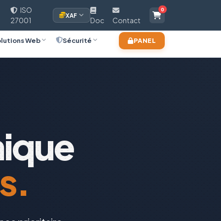
ISO
0
XAF
27001
Doc
Contact
lutions Web
Sécurité
PANEL
nique
s.