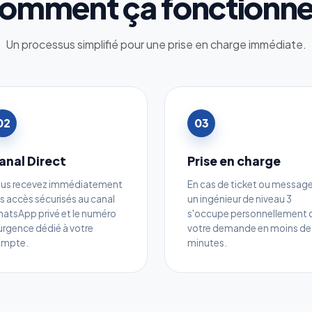
omment ça fonctionne
Un processus simplifié pour une prise en charge immédiate.
02
03
anal Direct
Prise en charge
us recevez immédiatement
En cas de ticket ou message
s accès sécurisés au canal
un ingénieur de niveau 3
atsApp privé et le numéro
s'occupe personnellement 
urgence dédié à votre
votre demande en moins de
ompte.
minutes.