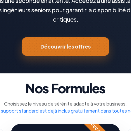
s une seconde en attente. Accédez à une assistan
s ingénieurs seniors pour garantir la disponibilité 
critiques.
Découvrir les offres
Nos Formules
Choisissez le niveau de sérénité adapté à votre business.
 support standard est déjà inclus gratuitement dans toutes n