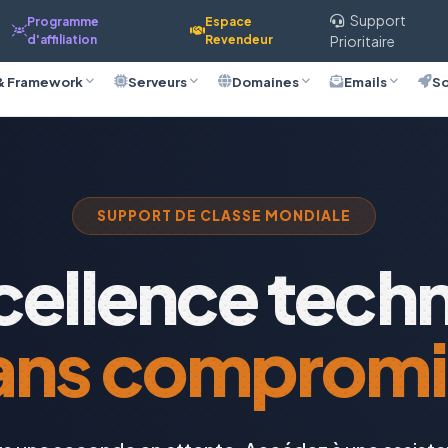
Support
Programme
Espace
d'affiliation
Revendeur
Prioritaire
& Framework
Serveurs
Domaines
Emails
So
SUPPORT DE CLASSE MONDIALE
cellence tech
ans compromi