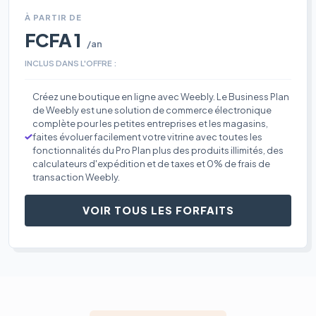
À PARTIR DE
FCFA 1
/an
INCLUS DANS L'OFFRE :
Créez une boutique en ligne avec Weebly. Le Business Plan
de Weebly est une solution de commerce électronique
complète pour les petites entreprises et les magasins,
faites évoluer facilement votre vitrine avec toutes les
fonctionnalités du Pro Plan plus des produits illimités, des
calculateurs d'expédition et de taxes et 0% de frais de
transaction Weebly.
VOIR TOUS LES FORFAITS