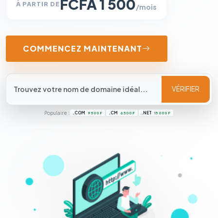
FCFA 1 500
À PARTIR DE
/mois
COMMENCEZ MAINTENANT
VÉRIFIER
Populaire :
.COM
.CM
.NET
9 500 F
6 500 F
15 000 F