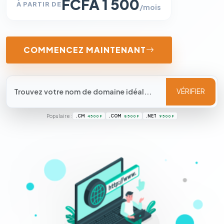
FCFA 1 500
À PARTIR DE
/mois
COMMENCEZ MAINTENANT
VÉRIFIER
Populaire :
.CM
.COM
.NET
4 500 F
8 500 F
9 500 F