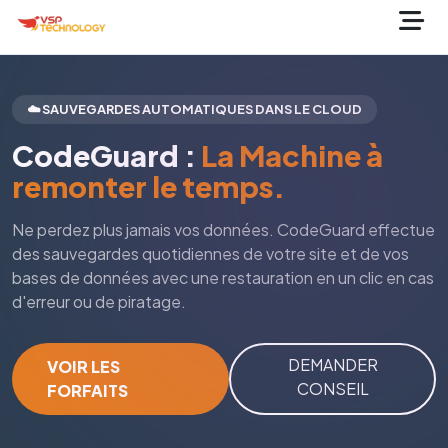
☁️ SAUVEGARDES AUTOMATIQUES DANS LE CLOUD
CodeGuard :
La Machine à
remonter le temps.
Ne perdez plus jamais vos données. CodeGuard effectue
des sauvegardes quotidiennes de votre site et de vos
bases de données avec une restauration en un clic en cas
d'erreur ou de piratage.
DEMANDER
VOIR LES
CONSEIL
FORFAITS