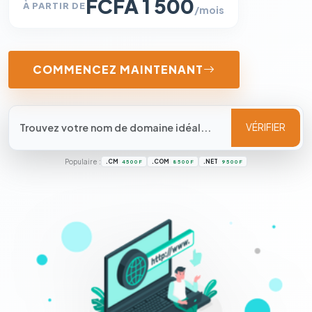
FCFA 1 500
À PARTIR DE
/mois
COMMENCEZ MAINTENANT
VÉRIFIER
Populaire :
.CM
.COM
.NET
4 500 F
8 500 F
9 500 F