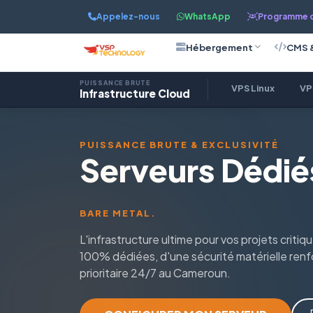
Appelez-nous
WhatsApp
Programme d'
Hébergement
CMS 
PUISSANCE BRUTE
VPS Linux
VP
Infrastructure Cloud
PUISSANCE BRUTE & EXCLUSIVITÉ
Serveurs Dédié
BARE METAL.
L'infrastructure ultime pour vos projets criti
100% dédiées, d'une sécurité matérielle renf
prioritaire 24/7 au Cameroun.