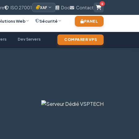
0
ire
ISO 27001
Doc
Contact
XAF
lutions Web
Sécurité
PANEL
ers
Dev Servers
COMPARER VPS