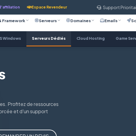
Support Priorita
affiliation
Espace Revendeur
& Framework
Serveurs
Domaines
Emails
So
S Windows
Serveurs Dédiés
Cloud Hosting
Game Serv
s
ques. Profitez de ressources
orcée et d'un support