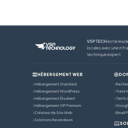
VSPTECH
est le lea
locales avec une infr
technique expert.
HÉBERGEMENT WEB
DOM
Hébergement Standard
Reche
Hébergement WordPress
Transf
Hébergement Étudiant
Tarifs
Hébergement VIP Premium
Googl
Créateur de Site Web
Email 
Solutions Revendeurs
SO