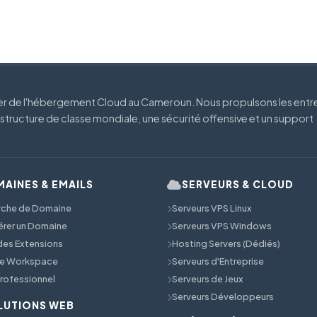
der de l'hébergement Cloud au Cameroun. Nous propulsons les entr
astructure de classe mondiale, une sécurité offensive et un support
AINES & EMAILS
SERVEURS & CLOUD
rche de Domaine
Serveurs VPS Linux
érer un Domaine
Serveurs VPS Windows
 des Extensions
Hosting Servers (Dédiés)
e Workspace
Serveurs d'Entreprise
Professionnel
Serveurs de Jeux
Serveurs Développeurs
LUTIONS WEB