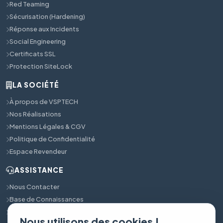
Red Teaming
Sécurisation (Hardening)
Réponse aux Incidents
Social Engineering
Certificats SSL
Protection SiteLock
LA SOCIÉTÉ
À propos de VSPTECH
Nos Réalisations
Mentions Légales & CGV
Politique de Confidentialité
Espace Revendeur
ASSISTANCE
Nous Contacter
Base de Connaissances
Support Technique 24/7
Nous utilisons des cookies !