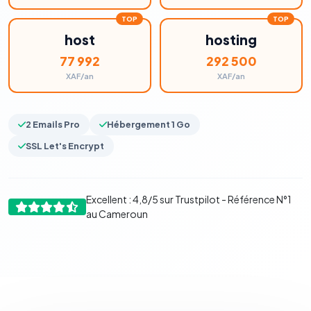
host
hosting
77 992
292 500
XAF/an
XAF/an
2 Emails Pro
Hébergement 1 Go
SSL Let's Encrypt
Excellent : 4,8/5 sur Trustpilot - Référence N°1
au Cameroun