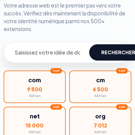
Votre adresse web est le premier pas vers votre
succès. Vérifiez dès maintenant la disponibilité de
votre identité numérique parmi nos 500+
extensions.
RECHERCHE
com
cm
9 500
6 500
XAF/an
XAF/an
net
org
15 000
7 012
XAF/an
XAF/an