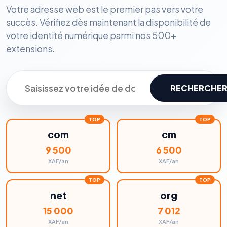
Votre adresse web est le premier pas vers votre
succès. Vérifiez dès maintenant la disponibilité de
votre identité numérique parmi nos 500+
extensions.
RECHERCHE
com
cm
9 500
6 500
XAF/an
XAF/an
net
org
15 000
7 012
XAF/an
XAF/an