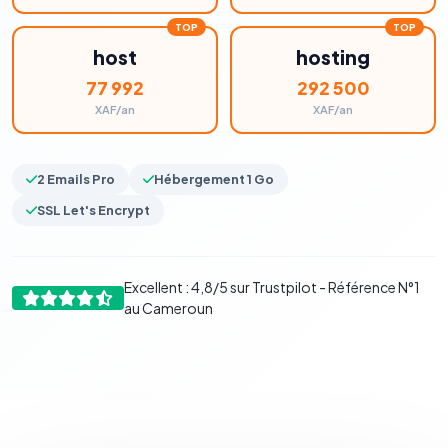
host
hosting
77 992
292 500
XAF/an
XAF/an
2 Emails Pro
Hébergement 1 Go
SSL Let's Encrypt
Excellent : 4,8/5 sur Trustpilot - Référence N°1
au Cameroun