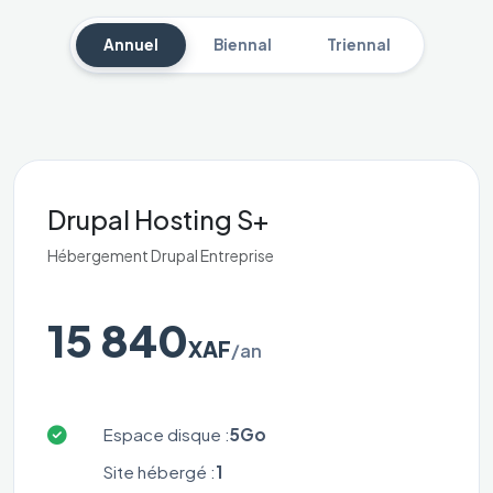
Annuel
Biennal
Triennal
Drupal Hosting S+
Hébergement Drupal Entreprise
15 840
XAF
/an
Espace disque :
5Go
Site hébergé :
1