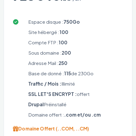
Espace disque :
750Go
Site hébergé :
100
Compte FTP :
100
Sous domaine :
200
Adresse Mail :
250
Base de donné :
115
de 230Go
Traffic / Mois :
Illimité
SSL LET'S ENCRYPT :
offert
Drupal
Préinstallé
Domaine offert :
.com et/ou .cm
Domaine Offert (..COM, ..CM)