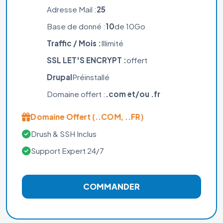
Adresse Mail :
25
Base de donné :
10
de 10Go
Traffic / Mois :
Illimité
SSL LET'S ENCRYPT :
offert
Drupal
Préinstallé
Domaine offert :
.com et/ou .fr
Domaine Offert (..COM, ..FR)
Drush & SSH Inclus
Support Expert 24/7
COMMANDER