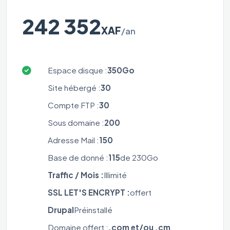
242 352
XAF
/an
Espace disque :
350Go
Site hébergé :
30
Compte FTP :
30
Sous domaine :
200
Adresse Mail :
150
Base de donné :
115
de 230Go
Traffic / Mois :
Illimité
SSL LET'S ENCRYPT :
offert
Drupal
Préinstallé
Domaine offert :
.com et/ou .cm