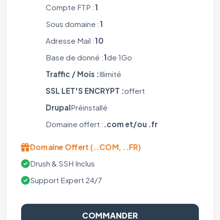
Compte FTP :
1
Sous domaine :
1
Adresse Mail :
10
Base de donné :
1
de 1Go
Traffic / Mois :
Illimité
SSL LET'S ENCRYPT :
offert
Drupal
Préinstallé
Domaine offert :
.com et/ou .fr
Domaine Offert (..COM, ..FR)
Drush & SSH Inclus
Support Expert 24/7
COMMANDER