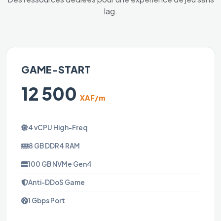
lag.
GAME-START
12 500
XAF/m
4 vCPU High-Freq
8 GB DDR4 RAM
100 GB NVMe Gen4
Anti-DDoS Game
1 Gbps Port