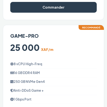
Commander
RECOMMANDÉ
GAME-PRO
25 000
XAF/m
8 vCPU High-Freq
16 GB DDR4 RAM
250 GB NVMe Gen4
Anti-DDoS Game +
1 Gbps Port