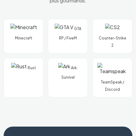
plus gourmands.
GTA
Minecraft
RP / FiveM
Counter-Strike
2
Rust
Ark:
Survival
TeamSpeak /
Discord