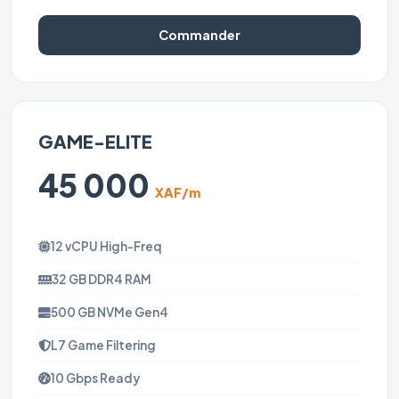
Commander
GAME-ELITE
45 000
XAF/m
12 vCPU High-Freq
32 GB DDR4 RAM
500 GB NVMe Gen4
L7 Game Filtering
10 Gbps Ready