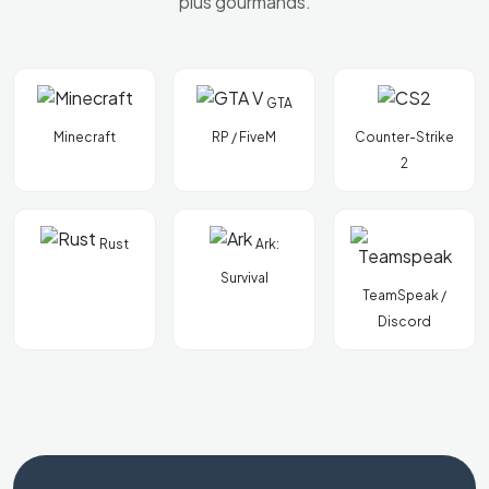
plus gourmands.
GTA
Minecraft
RP / FiveM
Counter-Strike
2
Rust
Ark:
Survival
TeamSpeak /
Discord