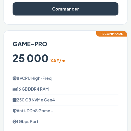
Commander
RECOMMANDÉ
GAME-PRO
25 000
XAF/m
8 vCPU High-Freq
16 GB DDR4 RAM
250 GB NVMe Gen4
Anti-DDoS Game +
1 Gbps Port