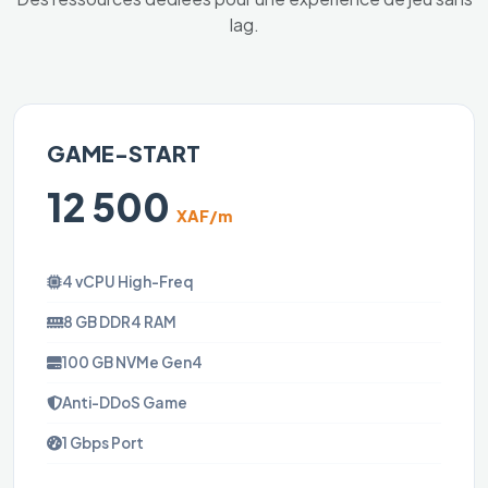
lag.
GAME-START
12 500
XAF/m
4 vCPU High-Freq
8 GB DDR4 RAM
100 GB NVMe Gen4
Anti-DDoS Game
1 Gbps Port