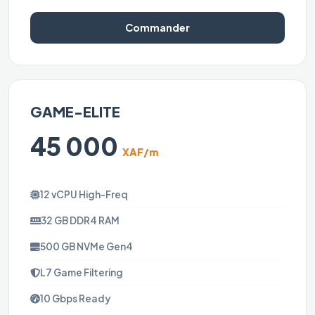
Commander
GAME-ELITE
45 000
XAF/m
12 vCPU High-Freq
32 GB DDR4 RAM
500 GB NVMe Gen4
L7 Game Filtering
10 Gbps Ready