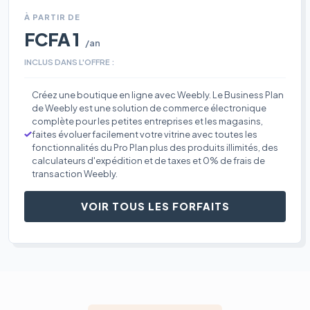
À PARTIR DE
FCFA 1
/an
INCLUS DANS L'OFFRE :
Créez une boutique en ligne avec Weebly. Le Business Plan
de Weebly est une solution de commerce électronique
complète pour les petites entreprises et les magasins,
faites évoluer facilement votre vitrine avec toutes les
fonctionnalités du Pro Plan plus des produits illimités, des
calculateurs d'expédition et de taxes et 0% de frais de
transaction Weebly.
VOIR TOUS LES FORFAITS