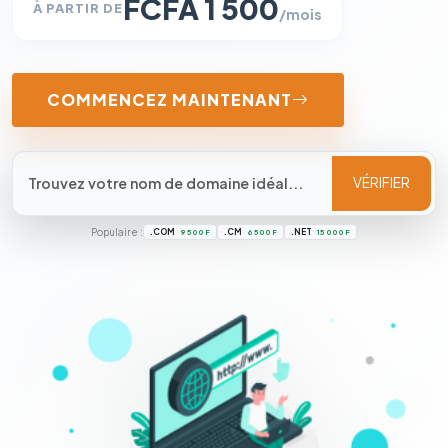
FCFA 1 500
À PARTIR DE
/mois
COMMENCEZ MAINTENANT
VÉRIFIER
Populaire :
.COM
.CM
.NET
9 500 F
6 500 F
15 000 F