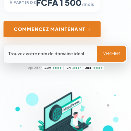
FCFA 1 500
À PARTIR DE
/mois
COMMENCEZ MAINTENANT
VÉRIFIER
Populaire :
.COM
.CM
.NET
9 500 F
6 500 F
15 000 F