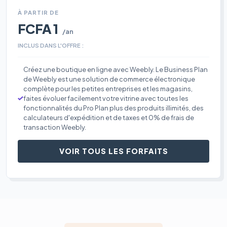
À PARTIR DE
FCFA 1
/an
INCLUS DANS L'OFFRE :
Créez une boutique en ligne avec Weebly. Le Business Plan
de Weebly est une solution de commerce électronique
complète pour les petites entreprises et les magasins,
faites évoluer facilement votre vitrine avec toutes les
fonctionnalités du Pro Plan plus des produits illimités, des
calculateurs d'expédition et de taxes et 0% de frais de
transaction Weebly.
VOIR TOUS LES FORFAITS